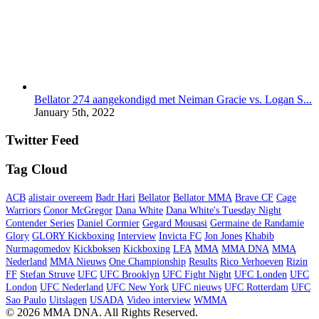
Bellator 274 aangekondigd met Neiman Gracie vs. Logan S...
January 5th, 2022
Twitter Feed
Tag Cloud
ACB
alistair overeem
Badr Hari
Bellator
Bellator MMA
Brave CF
Cage
Warriors
Conor McGregor
Dana White
Dana White's Tuesday Night
Contender Series
Daniel Cormier
Gegard Mousasi
Germaine de Randamie
Glory
GLORY Kickboxing
Interview
Invicta FC
Jon Jones
Khabib
Nurmagomedov
Kickboksen
Kickboxing
LFA
MMA
MMA DNA
MMA
Nederland
MMA Nieuws
One Championship
Results
Rico Verhoeven
Rizin
FF
Stefan Struve
UFC
UFC Brooklyn
UFC Fight Night
UFC Londen
UFC
London
UFC Nederland
UFC New York
UFC nieuws
UFC Rotterdam
UFC
Sao Paulo
Uitslagen
USADA
Video interview
WMMA
© 2026 MMA DNA. All Rights Reserved.