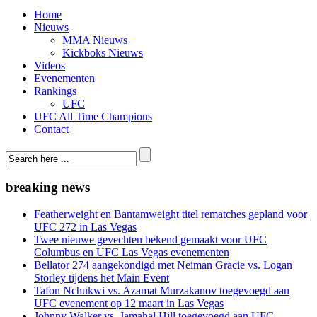
Home
Nieuws
MMA Nieuws
Kickboks Nieuws
Videos
Evenementen
Rankings
UFC
UFC All Time Champions
Contact
breaking news
Featherweight en Bantamweight titel rematches gepland voor
UFC 272 in Las Vegas
Twee nieuwe gevechten bekend gemaakt voor UFC
Columbus en UFC Las Vegas evenementen
Bellator 274 aangekondigd met Neiman Gracie vs. Logan
Storley tijdens het Main Event
Tafon Nchukwi vs. Azamat Murzakanov toegevoegd aan
UFC evenement op 12 maart in Las Vegas
Johnny Walker vs. Jamahal Hill toegevoegd aan UFC