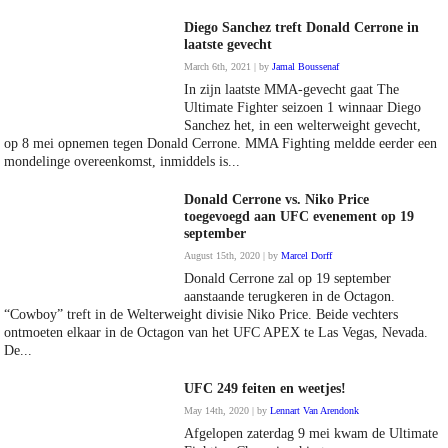
Diego Sanchez treft Donald Cerrone in
laatste gevecht
March 6th, 2021 | by
Jamal Boussenaf
In zijn laatste MMA-gevecht gaat The
Ultimate Fighter seizoen 1 winnaar Diego
Sanchez het, in een welterweight gevecht,
op 8 mei opnemen tegen Donald Cerrone. MMA Fighting meldde eerder een
mondelinge overeenkomst, inmiddels is...
Donald Cerrone vs. Niko Price
toegevoegd aan UFC evenement op 19
september
August 15th, 2020 | by
Marcel Dorff
Donald Cerrone zal op 19 september
aanstaande terugkeren in de Octagon.
“Cowboy” treft in de Welterweight divisie Niko Price. Beide vechters
ontmoeten elkaar in de Octagon van het UFC APEX te Las Vegas, Nevada.
De...
UFC 249 feiten en weetjes!
May 14th, 2020 | by
Lennart Van Arendonk
Afgelopen zaterdag 9 mei kwam de Ultimate