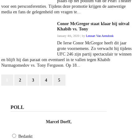
plaats op het podium van de Pearl Theater
voor een persconferenties. Tijdens deze promotie krijgen de aanwezige
media en fans de gelegenheid om vragen te...
Conor McGregor staat klaar bij uitval
Khabib vs. Tony
January 4th, 2020 | by
Lennart Van Arendonk
De Ierse Conor McGregor heeft dit jaar
grote voornemens. Zo verwacht hij tijdens
UFC 246 zijn partij spectaculair te winnen
en blijft hij dan paraat om eventueel in te vallen tegen Khabib
Nurmagomedov vs. Tony Ferguson. Op 18...
1
2
3
4
5
POLL
Marcel Dorff,
Bedankt