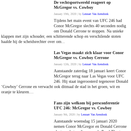
De vechtsportwereld reageert op
McGregor vs. Cowboy
January 19th, 2020 | by
Lennart Van Arendonk
Tijdens het main event van UFC 246 had
Conor McGregor slechts 40 seconden nodig
om Donald Cerrone te stoppen. Na unieke
klappen met zijn schouder, een schitterende schop en verschilende stoten
haalde hij de scheidsrechter over om...
Las Vegas maakt zich klaar voor Conor
McGregor vs. Cowboy Cerrone
January 12th, 2020 | by
Lennart Van Arendonk
Aanstaande zaterdag 18 januari keert Conor
McGregor terug naar Las Vegas voor UFC
246. Hij staat ingeroosterd tegenover Donald
‘Cowboy’ Cerrone en verwacht ook ditmaal de stad in het groen, wit en
oranje te kleuren....
Fans zijn welkom bij persconferentie
UFC 246: McGregor vs. Cowboy
January 9th, 2020 | by
Lennart Van Arendonk
Aanstaande woensdag 15 januari 2020
nemen Conor McGregor en Donald Cerrone