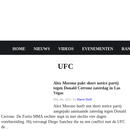
HOME
NIEUWS
VIDEOS
EVENEMENTEN
RAN
UFC
Alex Morono pakt short notice partij
tegen Donald Cerrone zaterdag in Las
Vegas
May 4th, 2021 | by
Marcel Dorff
Alex Morono heeft een short notice partij
aangepakt aanstaande zaterdag tegen Donald
Cerrone. De Fortis MMA vechter stapt in met slechts vier dagen
voorbereiding. Hij vervangt Diego Sanchez die na een conflict met de UFC
de...