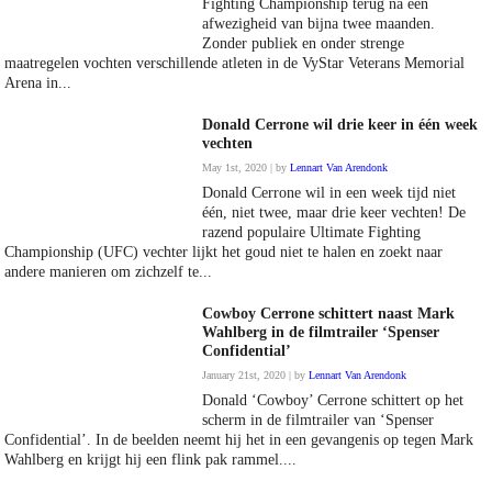
Fighting Championship terug na een
afwezigheid van bijna twee maanden.
Zonder publiek en onder strenge
maatregelen vochten verschillende atleten in de VyStar Veterans Memorial
Arena in...
Donald Cerrone wil drie keer in één week
vechten
May 1st, 2020 | by
Lennart Van Arendonk
Donald Cerrone wil in een week tijd niet
één, niet twee, maar drie keer vechten! De
razend populaire Ultimate Fighting
Championship (UFC) vechter lijkt het goud niet te halen en zoekt naar
andere manieren om zichzelf te...
Cowboy Cerrone schittert naast Mark
Wahlberg in de filmtrailer ‘Spenser
Confidential’
January 21st, 2020 | by
Lennart Van Arendonk
Donald ‘Cowboy’ Cerrone schittert op het
scherm in de filmtrailer van ‘Spenser
Confidential’. In de beelden neemt hij het in een gevangenis op tegen Mark
Wahlberg en krijgt hij een flink pak rammel....