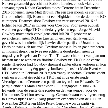
Na een gecanceld gevecht met Robbie Lawler, en ook vlak voor
aanvang tegen Kelvin Gastelum moest Cerrone het in December
2016 opnemen tegen Matt Brown. Na een zeer moeilijke start wist
Cerrone uiteindelijk Brown met een Highkick in de derde ronde KO
te trappen. Daarmee sloot Cowboy een zeer succesvol 2016 af.
Echter begon 2017 in mineur voor Cowboy. Voor eigen publiek
werd een gevoelige TKO nederlaag geleden tegen Jorge Masvidal.
Cowboy mocht zich vervolgens eind Juli 2017 proberen te
revancheren tegen Robbie Lawler. In een zeer gelijkwaardig
gevecht was het uiteindelijk Lawler die de partij via Unanimous
Decision naar zich toe trok. Cowboy moest in Polen gaan proberen
zijn losing streak van twee gevechten te doorbreken tegen de
ongeslagen Engelsman Darren Till. Till was echter niet van plan om
hieraan mee te werken en finishte Cowboy via TKO in de eerste
ronde. Hierdoor had Cowboy driemaal achter elkaar verloren en kon
hij een overwinning érg goed gebruiken tijdens het Main Event van
UFC Austin in Februari 2018 tegen Yancy Medeiros. Cerrone vocht
sterk en won het gevecht via TKO laat in de eerste ronde.
Vervolgens nam Cerrone een partij aan tegen Leon Edwards. De
partij diende als Main Event voor UFC Singapore in Juni 2018.
Edwards won de eerste drie rondes en dat was genoeg voor de
Unanimous Decision overwinning. Cerrone kwam vervolgens terug
in Denver tijdens het 25 jarig jubileum evenement van de UFC in
November 2018 tegen Mike Perry. Cerrone won de partij via
Armbar Submission in de eerste ronde. Vervolgens keerde Cerrone