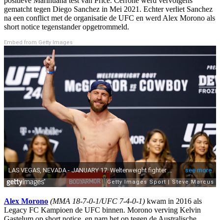
positieve Marihuana test van Price. Cerrone werd vervolgens
gematcht tegen Diego Sanchez in Mei 2021. Echter verliet Sanchez
na een conflict met de organisatie de UFC en werd Alex Morono als
short notice tegenstander opgetrommeld.
Embed from Getty Images
Alex Morono
(MMA 18-7-0-1/UFC 7-4-0-1)
kwam in 2016 als
Legacy FC Kampioen de UFC binnen. Morono verving Kelvin
Gastelum op short notice, en nam het op tegen de Australische