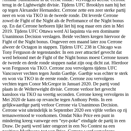
terug in de Lightweight divisie. Tijdens UFC Brooklyn nam hij het
op tegen Alexander Hernandez. Cerrone zette een zeer sterke partij
neer en won via TKO in de tweede ronde. Dit leverde Cerrone
zowel de Fight of the Night als de Perfomance of the Night bonus
op. En dat Cerrone herboren lijkt liet hij nog maar een zien in Mei
2019. Tijdens UFC Ottawa werd Al Iaquinta via een dominante
Unanimous Decision verslagen. Beide vechters kregen hiervoor de
Fight of the Night bonus. Ongeveer een maand later zou Cerrone
alweer de Octagon in stappen. Tijdens UFC 238 in Chicago was
Tony Ferguson de tegenstander. In een zeer attractief gevecht dat
werd beloond met de Fight of the Night bonus moest Cerrone tussen
de tweede en derde ronde stoppen nadat zijn oog dicht zat. Hierdoor
won Ferguson via TKO. Cerrone zou vervolgens tijdens UFC
Vancouver vechten tegen Justin Gaethje. Gaethje was echter te sterk
en won via TKO in de eerste ronde. Cerrone zou vervolgens
vechten tegen Conor McGregor in Januari 2020. De partij vond
plaats in de Welterweight divisie. Cerrone verloor het gevecht
kansloos via TKO na veertig seconden. Cerrone kreeg vervolgens in
Mei 2020 de kans op revanche tegen Anthony Pettis. In een
gelijkwaardige partij verloor Cerrone via Unanimous Decision.
Cerrone wist uiteindelijk in September 2020 een vijfde verlies op rij
ternauwernood te voorkomen. Omdat Niko Price een punt in
mindering kreeg vanwege een “eye-poke” eindigde de partij in een
Draw. De partij werd later omgezet in een No Contest na een