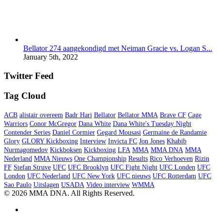
Bellator 274 aangekondigd met Neiman Gracie vs. Logan S...
January 5th, 2022
Twitter Feed
Tag Cloud
ACB
alistair overeem
Badr Hari
Bellator
Bellator MMA
Brave CF
Cage
Warriors
Conor McGregor
Dana White
Dana White's Tuesday Night
Contender Series
Daniel Cormier
Gegard Mousasi
Germaine de Randamie
Glory
GLORY Kickboxing
Interview
Invicta FC
Jon Jones
Khabib
Nurmagomedov
Kickboksen
Kickboxing
LFA
MMA
MMA DNA
MMA
Nederland
MMA Nieuws
One Championship
Results
Rico Verhoeven
Rizin
FF
Stefan Struve
UFC
UFC Brooklyn
UFC Fight Night
UFC Londen
UFC
London
UFC Nederland
UFC New York
UFC nieuws
UFC Rotterdam
UFC
Sao Paulo
Uitslagen
USADA
Video interview
WMMA
© 2026 MMA DNA. All Rights Reserved.