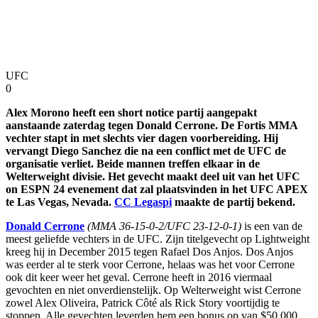
UFC
0
Alex Morono heeft een short notice partij aangepakt
aanstaande zaterdag tegen Donald Cerrone. De Fortis MMA
vechter stapt in met slechts vier dagen voorbereiding. Hij
vervangt Diego Sanchez die na een conflict met de UFC de
organisatie verliet. Beide mannen treffen elkaar in de
Welterweight divisie. Het gevecht maakt deel uit van het UFC
on ESPN 24 evenement dat zal plaatsvinden in het UFC APEX
te Las Vegas, Nevada.
CC Legaspi
maakte de partij bekend.
Donald Cerrone
(MMA 36-15-0-2/UFC 23-12-0-1)
is een van de
meest geliefde vechters in de UFC. Zijn titelgevecht op Lightweight
kreeg hij in December 2015 tegen Rafael Dos Anjos. Dos Anjos
was eerder al te sterk voor Cerrone, helaas was het voor Cerrone
ook dit keer weer het geval. Cerrone heeft in 2016 viermaal
gevochten en niet onverdienstelijk. Op Welterweight wist Cerrone
zowel Alex Oliveira, Patrick Côté als Rick Story voortijdig te
stoppen. Alle gevechten leverden hem een bonus op van $50.000.