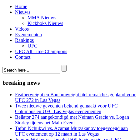
Home
Nieuws
MMA Nieuws
Kickboks Nieuws
Videos
Evenementen
Rankings
UFC
UFC All Time Champions
Contact
breaking news
Featherweight en Bantamweight titel rematches gepland voor
UFC 272 in Las Vegas
Twee nieuwe gevechten bekend gemaakt voor UFC
Columbus en UFC Las Vegas evenementen
Bellator 274 aangekondigd met Neiman Gracie vs. Logan
Storley tijdens het Main Event
Tafon Nchukwi vs. Azamat Murzakanov toegevoegd aan
UFC evenement op 12 maart in Las Vegas
Johnny Walker vs. Jamahal Hill toegevoegd aan UFC