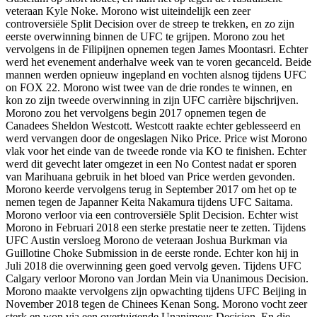
veteraan Kyle Noke. Morono wist uiteindelijk een zeer
controversiële Split Decision over de streep te trekken, en zo zijn
eerste overwinning binnen de UFC te grijpen. Morono zou het
vervolgens in de Filipijnen opnemen tegen James Moontasri. Echter
werd het evenement anderhalve week van te voren gecanceld. Beide
mannen werden opnieuw ingepland en vochten alsnog tijdens UFC
on FOX 22. Morono wist twee van de drie rondes te winnen, en
kon zo zijn tweede overwinning in zijn UFC carrière bijschrijven.
Morono zou het vervolgens begin 2017 opnemen tegen de
Canadees Sheldon Westcott. Westcott raakte echter geblesseerd en
werd vervangen door de ongeslagen Niko Price. Price wist Morono
vlak voor het einde van de tweede ronde via KO te finishen. Echter
werd dit gevecht later omgezet in een No Contest nadat er sporen
van Marihuana gebruik in het bloed van Price werden gevonden.
Morono keerde vervolgens terug in September 2017 om het op te
nemen tegen de Japanner Keita Nakamura tijdens UFC Saitama.
Morono verloor via een controversiële Split Decision. Echter wist
Morono in Februari 2018 een sterke prestatie neer te zetten. Tijdens
UFC Austin versloeg Morono de veteraan Joshua Burkman via
Guillotine Choke Submission in de eerste ronde. Echter kon hij in
Juli 2018 die overwinning geen goed vervolg geven. Tijdens UFC
Calgary verloor Morono van Jordan Mein via Unanimous Decision.
Morono maakte vervolgens zijn opwachting tijdens UFC Beijing in
November 2018 tegen de Chinees Kenan Song. Morono vocht zeer
sterk en won via een overtuigende Unanimous Decision. En die