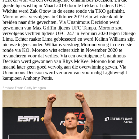
goede lijn wist hij in Maart 2019 door te trekken. Tijdens UFC
Wichita werd Zak Ottow in de eerste ronde via TKO gefinisht.
Morono wist vervolgens in Oktober 2019 zijn winstreak uit te
breiden naar drie gevechten. Via Unanimous Decision werd
gewonnen van Max Griffin tijdens UFC Tampa. Morono zou
vervolgens vechten tijdens UFC 247 in Februari 2020 tegen Dhiego
Lima. Echter raakte Lima geblesseerd en werd Kalinn Williams zijn
nieuwe tegenstander. Williams versloeg Morono vroeg in de eerste
ronde via KO. Morono wist echter zich in November 2020 te
revancheren voor dat verlies. Via een overtuigende Unanimous
Decision werd gewonnen van Rhys McKee. Morono kon een
maand later geen goed vervolg aan die overwinning geven. Via
Unanimous Decision werd verloren van voormalig Lightweight
kampioen Anthony Pettis.
Embed from Getty Images