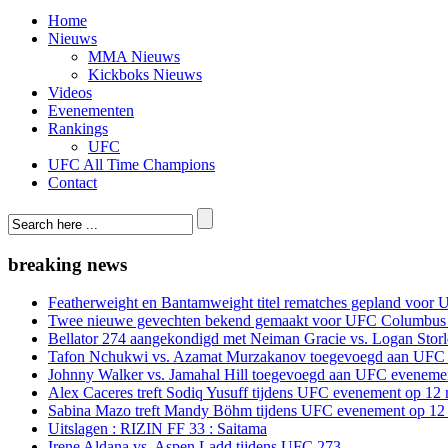
Home
Nieuws
MMA Nieuws
Kickboks Nieuws
Videos
Evenementen
Rankings
UFC
UFC All Time Champions
Contact
breaking news
Featherweight en Bantamweight titel rematches gepland voor 
Twee nieuwe gevechten bekend gemaakt voor UFC Columbus
Bellator 274 aangekondigd met Neiman Gracie vs. Logan Storle
Tafon Nchukwi vs. Azamat Murzakanov toegevoegd aan UFC e
Johnny Walker vs. Jamahal Hill toegevoegd aan UFC evenement
Alex Caceres treft Sodiq Yusuff tijdens UFC evenement op 12 
Sabina Mazo treft Mandy Böhm tijdens UFC evenement op 12 
Uitslagen : RIZIN FF 33 : Saitama
Irene Aldana vs. Aspen Ladd tijdens UFC 273