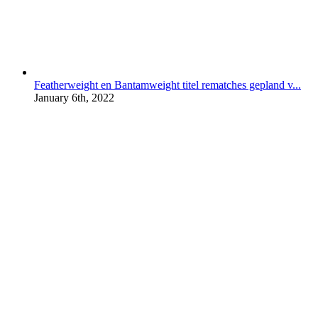
Featherweight en Bantamweight titel rematches gepland v...
January 6th, 2022