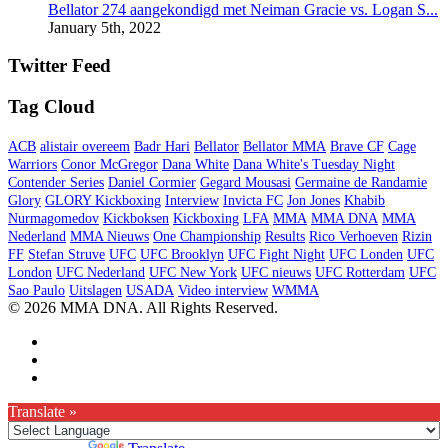
Bellator 274 aangekondigd met Neiman Gracie vs. Logan S...
January 5th, 2022
Twitter Feed
Tag Cloud
ACB
alistair overeem
Badr Hari
Bellator
Bellator MMA
Brave CF
Cage
Warriors
Conor McGregor
Dana White
Dana White's Tuesday Night
Contender Series
Daniel Cormier
Gegard Mousasi
Germaine de Randamie
Glory
GLORY Kickboxing
Interview
Invicta FC
Jon Jones
Khabib
Nurmagomedov
Kickboksen
Kickboxing
LFA
MMA
MMA DNA
MMA
Nederland
MMA Nieuws
One Championship
Results
Rico Verhoeven
Rizin
FF
Stefan Struve
UFC
UFC Brooklyn
UFC Fight Night
UFC Londen
UFC
London
UFC Nederland
UFC New York
UFC nieuws
UFC Rotterdam
UFC
Sao Paulo
Uitslagen
USADA
Video interview
WMMA
© 2026 MMA DNA. All Rights Reserved.
Translate »