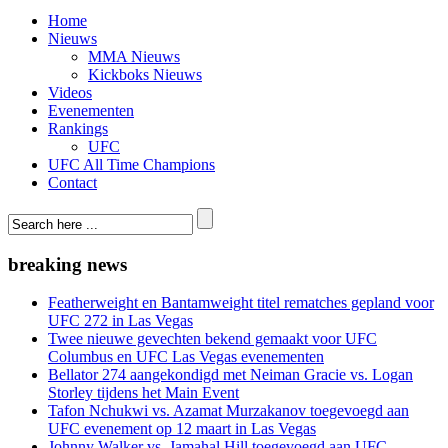
Home
Nieuws
MMA Nieuws
Kickboks Nieuws
Videos
Evenementen
Rankings
UFC
UFC All Time Champions
Contact
breaking news
Featherweight en Bantamweight titel rematches gepland voor
UFC 272 in Las Vegas
Twee nieuwe gevechten bekend gemaakt voor UFC
Columbus en UFC Las Vegas evenementen
Bellator 274 aangekondigd met Neiman Gracie vs. Logan
Storley tijdens het Main Event
Tafon Nchukwi vs. Azamat Murzakanov toegevoegd aan
UFC evenement op 12 maart in Las Vegas
Johnny Walker vs. Jamahal Hill toegevoegd aan UFC