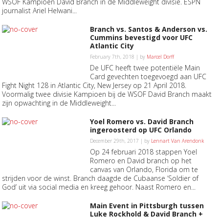
WSOF Kampioen David Branch in de Middleweight divisie. ESPN
journalist Ariel Helwani...
Branch vs. Santos & Anderson vs.
Cummins bevestigd voor UFC
Atlantic City
February 7th, 2018 | by
Marcel Dorff
De UFC heeft twee potentiële Main
Card gevechten toegevoegd aan UFC
Fight Night 128 in Atlantic City, New Jersey op 21 April 2018.
Voormalig twee divisie Kampioen bij de WSOF David Branch maakt
zijn opwachting in de Middleweight...
Yoel Romero vs. David Branch
ingeroosterd op UFC Orlando
December 29th, 2017 | by
Lennart Van Arendonk
Op 24 februari 2018 stappen Yoel
Romero en David branch op het
canvas van Orlando, Florida om te
strijden voor de winst. Branch daagde de Cubaanse ‘Soldier of
God’ uit via social media en kreeg gehoor. Naast Romero en...
Main Event in Pittsburgh tussen
Luke Rockhold & David Branch +