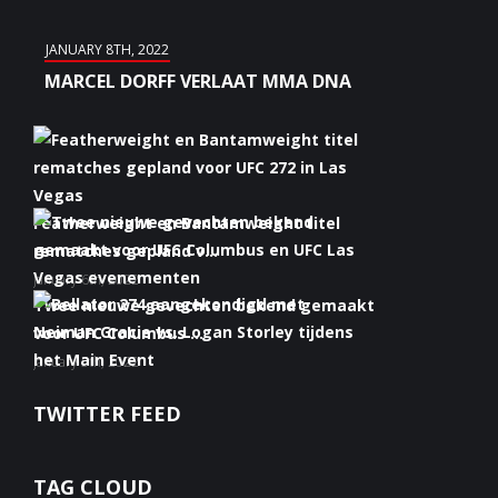
JANUARY 8TH, 2022
MARCEL DORFF VERLAAT MMA DNA
Featherweight en Bantamweight titel
rematches gepland v...
January 6th, 2022
Twee nieuwe gevechten bekend gemaakt
voor UFC Columbus ...
January 5th, 2022
Bellator 274 aangekondigd met Neiman
TWITTER FEED
Gracie vs. Logan S...
January 5th, 2022
TAG CLOUD