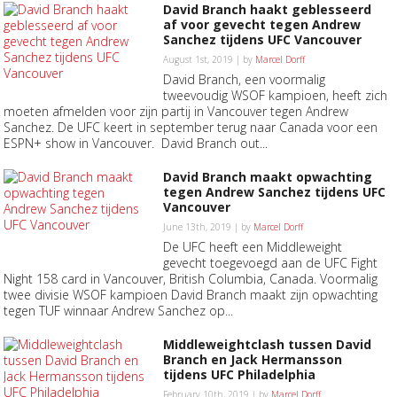
David Branch haakt geblesseerd
af voor gevecht tegen Andrew
Sanchez tijdens UFC Vancouver
August 1st, 2019 | by
Marcel Dorff
David Branch, een voormalig
tweevoudig WSOF kampioen, heeft zich
moeten afmelden voor zijn partij in Vancouver tegen Andrew
Sanchez. De UFC keert in september terug naar Canada voor een
ESPN+ show in Vancouver. David Branch out...
David Branch maakt opwachting
tegen Andrew Sanchez tijdens UFC
Vancouver
June 13th, 2019 | by
Marcel Dorff
De UFC heeft een Middleweight
gevecht toegevoegd aan de UFC Fight
Night 158 card in Vancouver, British Columbia, Canada. Voormalig
twee divisie WSOF kampioen David Branch maakt zijn opwachting
tegen TUF winnaar Andrew Sanchez op...
Middleweightclash tussen David
Branch en Jack Hermansson
tijdens UFC Philadelphia
February 10th, 2019 | by
Marcel Dorff