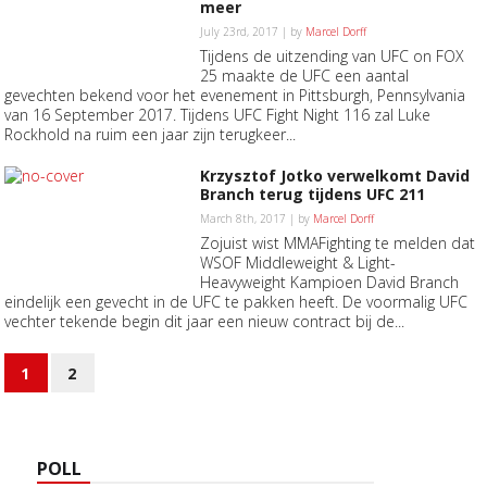
meer
July 23rd, 2017 | by
Marcel Dorff
Tijdens de uitzending van UFC on FOX
25 maakte de UFC een aantal
gevechten bekend voor het evenement in Pittsburgh, Pennsylvania
van 16 September 2017. Tijdens UFC Fight Night 116 zal Luke
Rockhold na ruim een jaar zijn terugkeer...
Krzysztof Jotko verwelkomt David
Branch terug tijdens UFC 211
March 8th, 2017 | by
Marcel Dorff
Zojuist wist MMAFighting te melden dat
WSOF Middleweight & Light-
Heavyweight Kampioen David Branch
eindelijk een gevecht in de UFC te pakken heeft. De voormalig UFC
vechter tekende begin dit jaar een nieuw contract bij de...
1
2
POLL