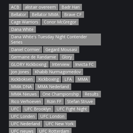
ACB
alistair overeem
Badr Hari
Bellator
Bellator MMA
Brave CF
Cage Warriors
Conor McGregor
Dana White
Dana White's Tuesday Night Contender
Series
Daniel Cormier
Gegard Mousasi
Germaine de Randamie
Glory
GLORY Kickboxing
Interview
Invicta FC
Jon Jones
Khabib Nurmagomedov
Kickboksen
Kickboxing
LFA
MMA
MMA DNA
MMA Nederland
MMA Nieuws
One Championship
Results
Rico Verhoeven
Rizin FF
Stefan Struve
UFC
UFC Brooklyn
UFC Fight Night
UFC Londen
UFC London
UFC Nederland
UFC New York
UFC nieuws
UFC Rotterdam