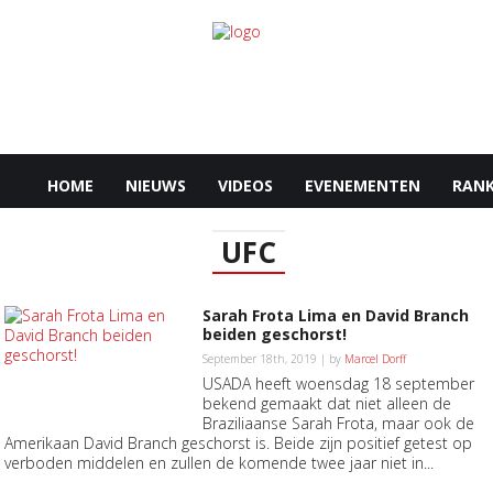
HOME
NIEUWS
VIDEOS
EVENEMENTEN
RANK
UFC
Sarah Frota Lima en David Branch
beiden geschorst!
September 18th, 2019 | by
Marcel Dorff
USADA heeft woensdag 18 september
bekend gemaakt dat niet alleen de
Braziliaanse Sarah Frota, maar ook de
Amerikaan David Branch geschorst is. Beide zijn positief getest op
verboden middelen en zullen de komende twee jaar niet in...