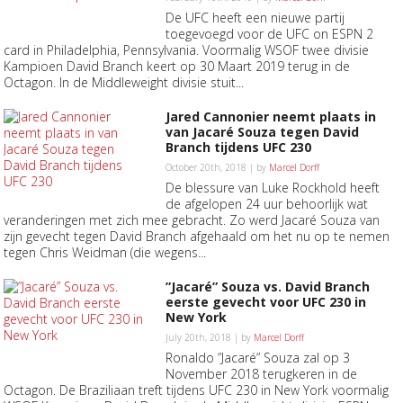
De UFC heeft een nieuwe partij
toegevoegd voor de UFC on ESPN 2
card in Philadelphia, Pennsylvania. Voormalig WSOF twee divisie
Kampioen David Branch keert op 30 Maart 2019 terug in de
Octagon. In de Middleweight divisie stuit...
Jared Cannonier neemt plaats in
van Jacaré Souza tegen David
Branch tijdens UFC 230
October 20th, 2018 | by
Marcel Dorff
De blessure van Luke Rockhold heeft
de afgelopen 24 uur behoorlijk wat
veranderingen met zich mee gebracht. Zo werd Jacaré Souza van
zijn gevecht tegen David Branch afgehaald om het nu op te nemen
tegen Chris Weidman (die wegens...
”Jacaré” Souza vs. David Branch
eerste gevecht voor UFC 230 in
New York
July 20th, 2018 | by
Marcel Dorff
Ronaldo ”Jacaré” Souza zal op 3
November 2018 terugkeren in de
Octagon. De Braziliaan treft tijdens UFC 230 in New York voormalig