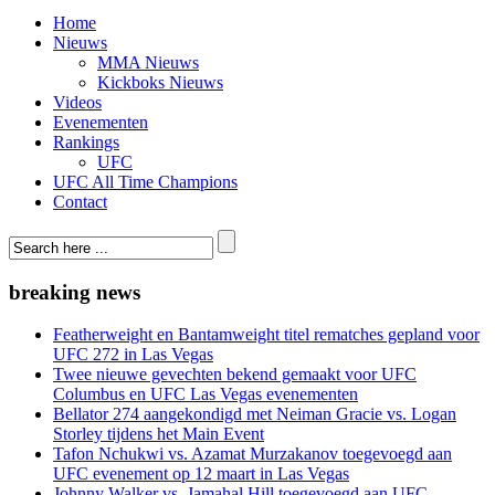
Home
Nieuws
MMA Nieuws
Kickboks Nieuws
Videos
Evenementen
Rankings
UFC
UFC All Time Champions
Contact
breaking news
Featherweight en Bantamweight titel rematches gepland voor
UFC 272 in Las Vegas
Twee nieuwe gevechten bekend gemaakt voor UFC
Columbus en UFC Las Vegas evenementen
Bellator 274 aangekondigd met Neiman Gracie vs. Logan
Storley tijdens het Main Event
Tafon Nchukwi vs. Azamat Murzakanov toegevoegd aan
UFC evenement op 12 maart in Las Vegas
Johnny Walker vs. Jamahal Hill toegevoegd aan UFC