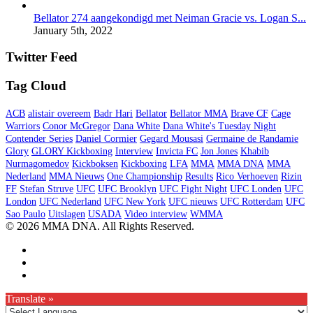
Bellator 274 aangekondigd met Neiman Gracie vs. Logan S...
January 5th, 2022
Twitter Feed
Tag Cloud
ACB
alistair overeem
Badr Hari
Bellator
Bellator MMA
Brave CF
Cage
Warriors
Conor McGregor
Dana White
Dana White's Tuesday Night
Contender Series
Daniel Cormier
Gegard Mousasi
Germaine de Randamie
Glory
GLORY Kickboxing
Interview
Invicta FC
Jon Jones
Khabib
Nurmagomedov
Kickboksen
Kickboxing
LFA
MMA
MMA DNA
MMA
Nederland
MMA Nieuws
One Championship
Results
Rico Verhoeven
Rizin
FF
Stefan Struve
UFC
UFC Brooklyn
UFC Fight Night
UFC Londen
UFC
London
UFC Nederland
UFC New York
UFC nieuws
UFC Rotterdam
UFC
Sao Paulo
Uitslagen
USADA
Video interview
WMMA
© 2026 MMA DNA. All Rights Reserved.
Translate »