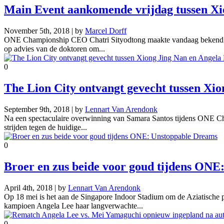
Main Event aankomende vrijdag tussen Xi
November 5th, 2018 | by
Marcel Dorff
ONE Championship CEO Chatri Sityodtong maakte vandaag bekend dat A
op advies van de doktoren om...
0
The Lion City ontvangt gevecht tussen Xi
September 9th, 2018 | by
Lennart Van Arendonk
Na een spectaculaire overwinning van Samara Santos tijdens ONE Ch
strijden tegen de huidige...
0
Broer en zus beide voor goud tijdens ON
April 4th, 2018 | by
Lennart Van Arendonk
Op 18 mei is het aan de Singapore Indoor Stadium om de Aziatisc
kampioen Angela Lee haar langverwachte...
0