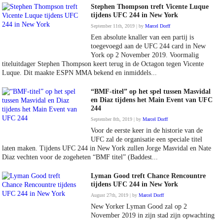
Stephen Thompson treft Vicente Luque
tijdens UFC 244 in New York
September 11th, 2019 | by
Marcel Dorff
Een absolute knaller van een partij is
toegevoegd aan de UFC 244 card in New
York op 2 November 2019. Voormalig
titeluitdager Stephen Thompson keert terug in de Octagon tegen Vicente
Luque. Dit maakte ESPN MMA bekend en inmiddels...
“BMF-titel” op het spel tussen Masvidal
en Diaz tijdens het Main Event van UFC
244
September 8th, 2019 | by
Marcel Dorff
Voor de eerste keer in de historie van de
UFC zal de organisatie een speciale titel
laten maken. Tijdens UFC 244 in New York zullen Jorge Masvidal en Nate
Diaz vechten voor de zogeheten “BMF titel” (Baddest...
Lyman Good treft Chance Rencountre
tijdens UFC 244 in New York
August 27th, 2019 | by
Marcel Dorff
New Yorker Lyman Good zal op 2
November 2019 in zijn stad zijn opwachting