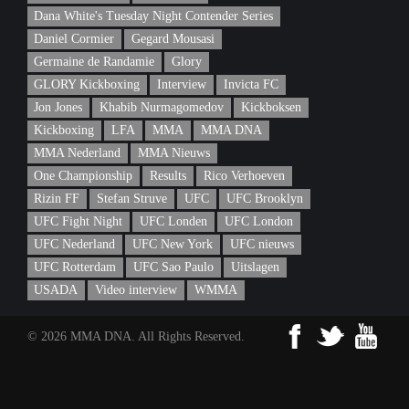
Dana White's Tuesday Night Contender Series
Daniel Cormier
Gegard Mousasi
Germaine de Randamie
Glory
GLORY Kickboxing
Interview
Invicta FC
Jon Jones
Khabib Nurmagomedov
Kickboksen
Kickboxing
LFA
MMA
MMA DNA
MMA Nederland
MMA Nieuws
One Championship
Results
Rico Verhoeven
Rizin FF
Stefan Struve
UFC
UFC Brooklyn
UFC Fight Night
UFC Londen
UFC London
UFC Nederland
UFC New York
UFC nieuws
UFC Rotterdam
UFC Sao Paulo
Uitslagen
USADA
Video interview
WMMA
© 2026 MMA DNA. All Rights Reserved.