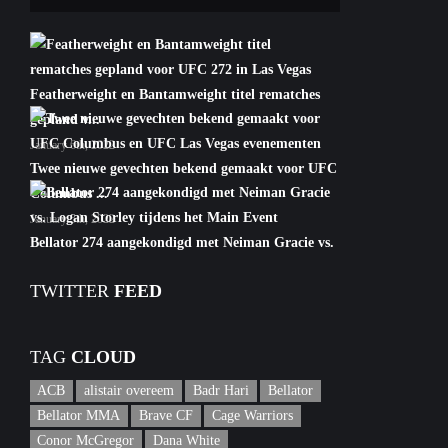
Featherweight en Bantamweight titel rematches
gepland v...
January 6th, 2022
Twee nieuwe gevechten bekend gemaakt voor UFC
Columbus ...
January 5th, 2022
Bellator 274 aangekondigd met Neiman Gracie vs.
Logan S...
TWITTER
FEED
January 5th, 2022
TAG
CLOUD
ACB
alistair overeem
Badr Hari
Bellator
Bellator MMA
Brave CF
Cage Warriors
Conor McGregor
Dana White