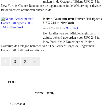
maken in de Octagon. Tijdens UFC 244 in
New York is Chance Rencountre de tegenstander in de Welterweight divisie.
Beide vechters ontmoeten elkaar in de...
Kelvin Gastelum treft Darren Till tijdens
UFC 244 in New York
August 27th, 2019 | by
Marcel Dorff
Een knaller van een Middleweight partij is
zojuist bekend geworden voor UFC 244 in
New York. Op 2 November zal Kelvin
Gastelum de Octagon betreden van “The Garden” tegen de Engelsman
Darren Till. Till gaat een divisie...
1
2
3
4
POLL
Marcel Dorff,
Bedankt