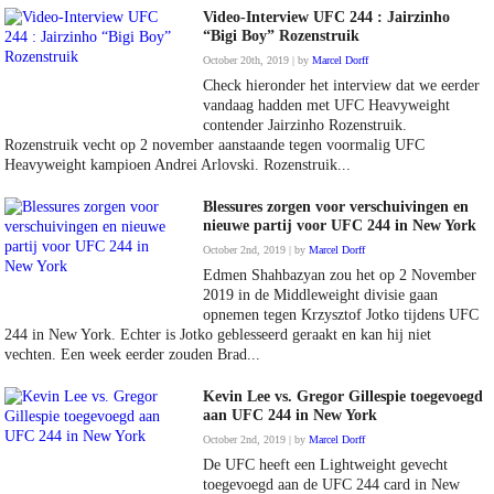
Video-Interview UFC 244 : Jairzinho
“Bigi Boy” Rozenstruik
October 20th, 2019 | by
Marcel Dorff
Check hieronder het interview dat we eerder
vandaag hadden met UFC Heavyweight
contender Jairzinho Rozenstruik.
Rozenstruik vecht op 2 november aanstaande tegen voormalig UFC
Heavyweight kampioen Andrei Arlovski. Rozenstruik...
Blessures zorgen voor verschuivingen en
nieuwe partij voor UFC 244 in New York
October 2nd, 2019 | by
Marcel Dorff
Edmen Shahbazyan zou het op 2 November
2019 in de Middleweight divisie gaan
opnemen tegen Krzysztof Jotko tijdens UFC
244 in New York. Echter is Jotko geblesseerd geraakt en kan hij niet
vechten. Een week eerder zouden Brad...
Kevin Lee vs. Gregor Gillespie toegevoegd
aan UFC 244 in New York
October 2nd, 2019 | by
Marcel Dorff
De UFC heeft een Lightweight gevecht
toegevoegd aan de UFC 244 card in New