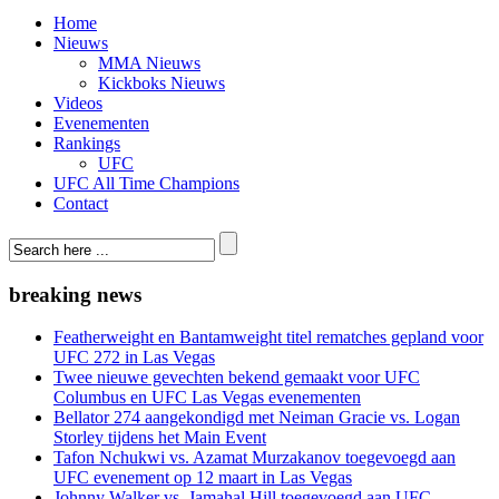
Home
Nieuws
MMA Nieuws
Kickboks Nieuws
Videos
Evenementen
Rankings
UFC
UFC All Time Champions
Contact
breaking news
Featherweight en Bantamweight titel rematches gepland voor
UFC 272 in Las Vegas
Twee nieuwe gevechten bekend gemaakt voor UFC
Columbus en UFC Las Vegas evenementen
Bellator 274 aangekondigd met Neiman Gracie vs. Logan
Storley tijdens het Main Event
Tafon Nchukwi vs. Azamat Murzakanov toegevoegd aan
UFC evenement op 12 maart in Las Vegas
Johnny Walker vs. Jamahal Hill toegevoegd aan UFC