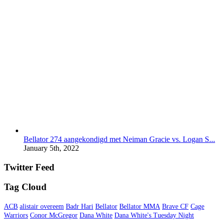
Bellator 274 aangekondigd met Neiman Gracie vs. Logan S...
January 5th, 2022
Twitter Feed
Tag Cloud
ACB
alistair overeem
Badr Hari
Bellator
Bellator MMA
Brave CF
Cage
Warriors
Conor McGregor
Dana White
Dana White's Tuesday Night