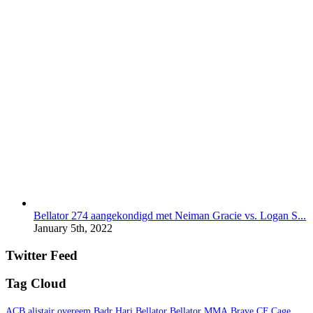
Bellator 274 aangekondigd met Neiman Gracie vs. Logan S...
January 5th, 2022
Twitter Feed
Tag Cloud
ACB
alistair overeem
Badr Hari
Bellator
Bellator MMA
Brave CF
Cage