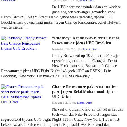
January 13th, 2019 | by
Marcel Dorff
De UFC heeft met minder dan een week te
gaan nog een vervanger gevonden voor
Randy Brown. Dwight Grant zal volgende week zaterdag tijdens UFC
Brooklyn zijn opwachting maken tegen Chance Rencountre. Ariel Helwani
wist te melden...
“Rudeboy” Randy Brown treft Chance
Rencountre tijdens UFC Brooklyn
November 19th, 2018 | by
Marcel Dorff
Randy Brown zal op 19 Januari 2019 zijn
opwachting maken in de Octagon. De in
New York trainende Brown treft Chance
Rencountre tijdens UFC Fight Night 143 (ook UFC on ESPN+ 1) in
Brooklyn, New York. Dit maakte de UFC via Newsday...
Chance Rencountre pakt short notice
partij tegen Belal Muhammad tijdens
UFC Utica
May 22nd, 2018 | by
Marcel Dorff
Na veel onduidelijkheid en twijfel is het dan
toch waar dat Niko Price niet langer staat
ingeroosterd tijdens UFC Fight Night 131 in Utica, New York. Het is niet
bekend waarom Price van het gevecht is gehaald, wel is bekend dat...