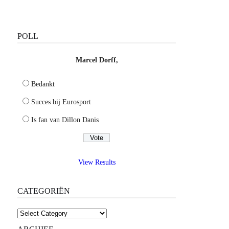
POLL
Marcel Dorff,
Bedankt
Succes bij Eurosport
Is fan van Dillon Danis
View Results
CATEGORIËN
Categoriën