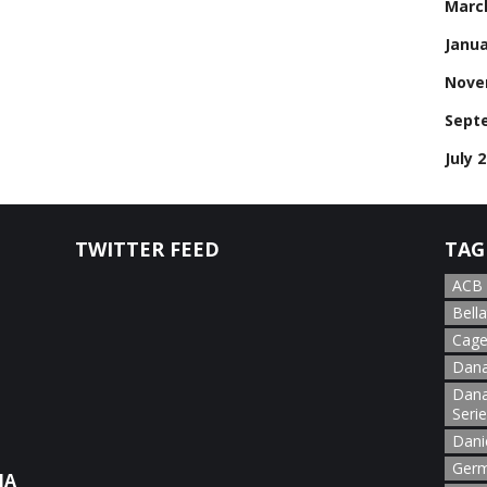
Marc
Janua
Nove
Sept
July 
TWITTER FEED
TAG
ACB
Bella
Cage
Dana
Dana
Seri
Dani
Germ
NA