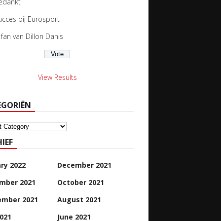
edankt
ucces bij Eurosport
s fan van Dillon Danis
View Results
EGORIËN
oriën
IEF
ry 2022
December 2021
mber 2021
October 2021
ember 2021
August 2021
2021
June 2021