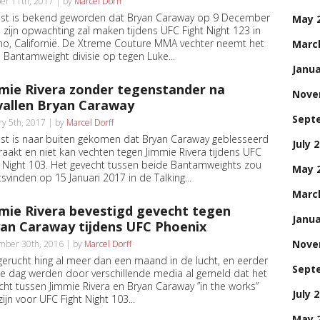
er 11th, 2017 | by
Marcel Dorff
ist is bekend geworden dat Bryan Caraway op 9 December
May 
 zijn opwachting zal maken tijdens UFC Fight Night 123 in
no, Californië. De Xtreme Couture MMA vechter neemt het
Marc
e Bantamweight divisie op tegen Luke...
Janua
mie Rivera zonder tegenstander na
Nove
vallen Bryan Caraway
Sept
ry 5th, 2017 | by
Marcel Dorff
ist is naar buiten gekomen dat Bryan Caraway geblesseerd
July 
eraakt en niet kan vechten tegen Jimmie Rivera tijdens UFC
t Night 103. Het gevecht tussen beide Bantamweights zou
May 
tsvinden op 15 Januari 2017 in de Talking...
Marc
mie Rivera bevestigd gevecht tegen
Janua
an Caraway tijdens UFC Phoenix
Nove
mber 30th, 2016 | by
Marcel Dorff
gerucht hing al meer dan een maand in de lucht, en eerder
Sept
e dag werden door verschillende media al gemeld dat het
cht tussen Jimmie Rivera en Bryan Caraway ”in the works”
July 
ijn voor UFC Fight Night 103...
May 