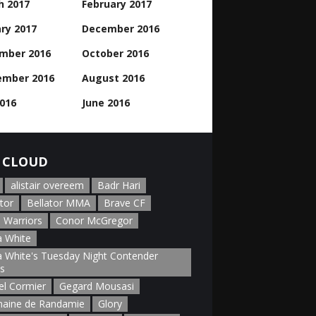
h 2017
February 2017
ry 2017
December 2016
mber 2016
October 2016
ember 2016
August 2016
2016
June 2016
 CLOUD
alistair overeem
Badr Hari
tor
Bellator MMA
Brave CF
 Warriors
Conor McGregor
 White
 White's Tuesday Night Contender
es
el Cormier
Gegard Mousasi
aine de Randamie
Glory