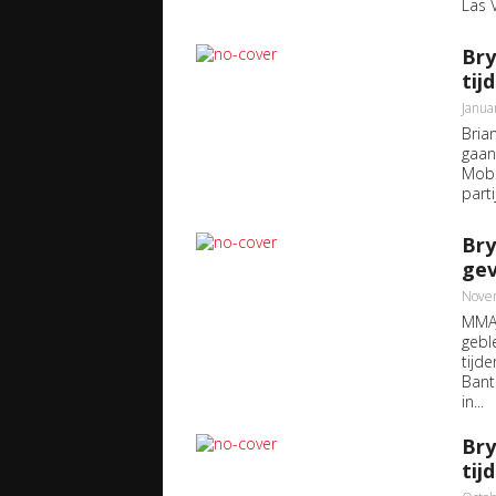
Las 
Bry
tij
Janua
Bria
gaan
Mobi
part
Bry
gev
Novem
MMAJ
gebl
tijde
Bant
in...
Bry
tij