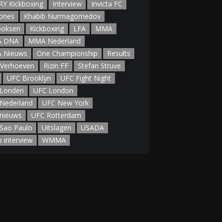
Y Kickboxing
Interview
Invicta FC
Jones
Khabib Nurmagomedov
boksen
Kickboxing
LFA
MMA
 DNA
MMA Nederland
 Nieuws
One Championship
Results
 Verhoeven
Rizin FF
Stefan Struve
UFC Brooklyn
UFC Fight Night
Londen
UFC London
Nederland
UFC New York
nieuws
UFC Rotterdam
Sao Paulo
Uitslagen
USADA
o interview
WMMA