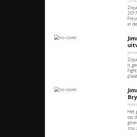
Octob
Zoju
2017
Fres
in d
Jim
uit
Janua
Zoju
is g
Figh
plaa
Jim
Bry
Nove
Het 
op d
geve
zou z