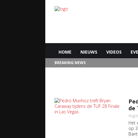
HOME
NIEUWS
VIDEOS
EV
BREAKING NEWS
Ped
de 
Augus
Het 
op 3
Bant