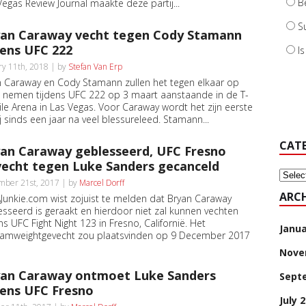
B
Vegas Review Journal maakte deze partij...
S
an Caraway vecht tegen Cody Stamann
dens UFC 222
I
ry 11th, 2018 | by
Stefan Van Erp
n Caraway en Cody Stamann zullen het tegen elkaar op
 nemen tijdens UFC 222 op 3 maart aanstaande in de T-
le Arena in Las Vegas. Voor Caraway wordt het zijn eerste
ij sinds een jaar na veel blessureleed. Stamann...
CAT
an Caraway geblesseerd, UFC Fresno
echt tegen Luke Sanders gecanceld
Categ
ber 21st, 2017 | by
Marcel Dorff
ARCH
unkie.com wist zojuist te melden dat Bryan Caraway
esseerd is geraakt en hierdoor niet zal kunnen vechten
ns UFC Fight Night 123 in Fresno, Californië. Het
Janua
amweightgevecht zou plaatsvinden op 9 December 2017
Nove
an Caraway ontmoet Luke Sanders
Sept
dens UFC Fresno
July 