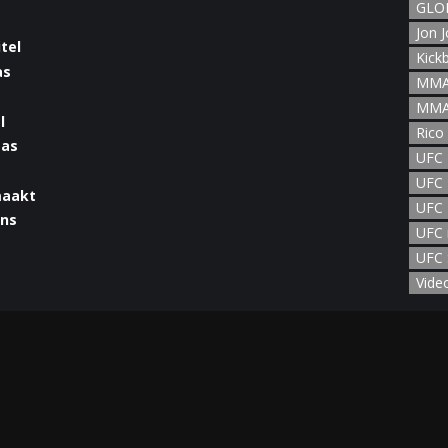
GLOR
Jon 
Kick
MMA
MMA
l
Rico
UFC
UFC 
maakt
UFC 
UFC 
UFC 
man
Vide