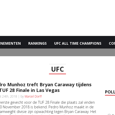
ENEMENTEN
RANKINGS
UFC ALL TIME CHAMPIONS
CO
UFC
ro Munhoz treft Bryan Caraway tijdens
TUF 28 Finale in Las Vegas
POL
t 24th, 2018 | by
Marcel Dorff
eerste gevecht voor de TUF 28 Finale die plaats zal vinden
0 November 2018 is bekend. Pedro Munhoz maakt in de
amweight divisie zijn opwachting tegen Bryan Caraway. Het