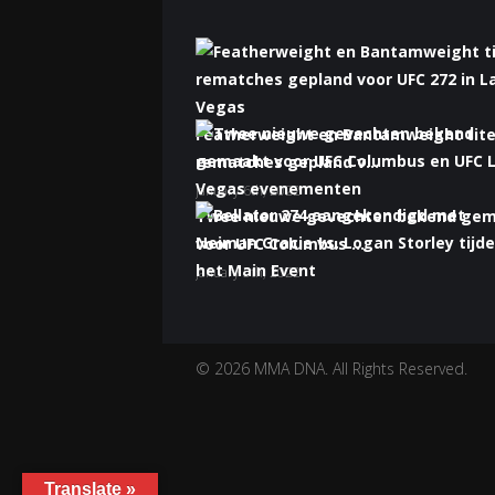
Featherweight en Bantamweight tite
rematches gepland v...
January 6th, 2022
Twee nieuwe gevechten bekend ge
voor UFC Columbus ...
January 5th, 2022
Bellator 274 aangekondigd met Nei
Gracie vs. Logan S...
January 5th, 2022
© 2026 MMA DNA. All Rights Reserved.
Translate »