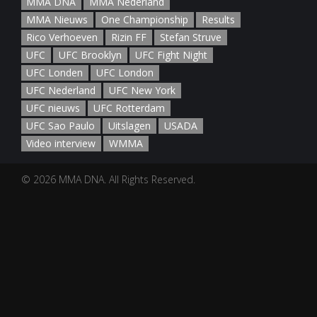
MMA DNA
MMA Nederland
MMA Nieuws
One Championship
Results
Rico Verhoeven
Rizin FF
Stefan Struve
UFC
UFC Brooklyn
UFC Fight Night
UFC Londen
UFC London
UFC Nederland
UFC New York
UFC nieuws
UFC Rotterdam
UFC Sao Paulo
Uitslagen
USADA
Video interview
WMMA
© 2026 MMA DNA. All Rights Reserved.