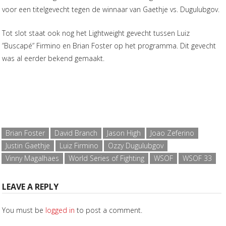
voor een titelgevecht tegen de winnaar van Gaethje vs. Dugulubgov.
Tot slot staat ook nog het Lightweight gevecht tussen Luiz
”Buscapé” Firmino en Brian Foster op het programma. Dit gevecht
was al eerder bekend gemaakt.
Brian Foster
David Branch
Jason High
Joao Zeferino
Justin Gaethje
Luiz Firmino
Ozzy Dugulubgov
Vinny Magalhaes
World Series of Fighting
WSOF
WSOF 33
LEAVE A REPLY
You must be
logged in
to post a comment.