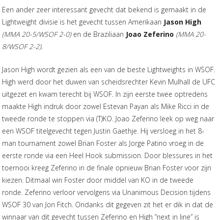
Een ander zeer interessant gevecht dat bekend is gemaakt in de
Lightweight divisie is het gevecht tussen Amerikaan
Jason High
(MMA 20-5/WSOF 2-0)
en de Braziliaan
Joao Zeferino
(MMA 20-
8/WSOF 2-2).
Jason High wordt gezien als een van de beste Lightweights in WSOF.
High werd door het duwen van scheidsrechter Kevin Mulhall de UFC
uitgezet en kwam terecht bij WSOF. In zijn eerste twee optredens
maakte High indruk door zowel Estevan Payan als Mike Ricci in de
tweede ronde te stoppen via (T)KO. Joao Zeferino leek op weg naar
een WSOF titelgevecht tegen Justin Gaethje. Hij versloeg in het 8-
man tournament zowel Brian Foster als Jorge Patino vroeg in de
eerste ronde via een Heel Hook submission. Door blessures in het
toernooi kreeg Zeferino in de finale opnieuw Brian Foster voor zijn
kiezen. Ditmaal win Foster door middel van KO in de tweede
ronde. Zeferino verloor vervolgens via Unanimous Decision tijdens
WSOF 30 van Jon Fitch. Ondanks dit gegeven zit het er dik in dat de
winnaar van dit gevecht tussen Zeferino en High ”next in line” is