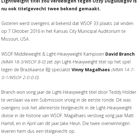
Lightweight titel zou verdedigen tegen Ozzy Dugulubgov is
nu ook titelgevecht twee bekend gemaakt.
Gisteren werd overigens al bekend dat WSOF 33 plaats zal vinden
op 7 Oktober 2016 in het Kansas City Municipal Auditorium te
Missouri, USA.
WSOF Middleweight & Light-Heavyweight Kampioen
David Branch
(MMA 18-3/WSOF 8-0)
zet zijn Light-Heavyweight titel op het spel
tegen de Braziliaanse BJJ specialist
Vinny Magalhaes
(MMA 14-7-
0-1/WSOF 2-0-0-0)
.
Branch won vorig jaar de Light-Heavyweight titel door Teddy Holder
te verslaan via een Submission vroeg in de eerste ronde. Dit was
overigens ook het allereerste titelgevecht in de Light-Heavyweight
divisie in de historie van WSOF. Magalhaes versloeg vorig jaar Matt
Hamill, en in April van dit jaar Jake Heun. Die twee overwinningen
leveren hem dus een titelgevecht op.