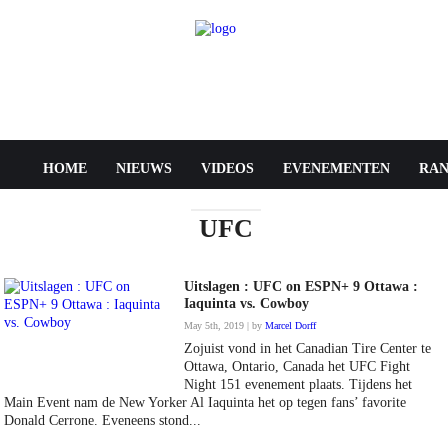
HOME
NIEUWS
VIDEOS
EVENEMENTEN
RAN
UFC
Uitslagen : UFC on ESPN+ 9 Ottawa :
Iaquinta vs. Cowboy
May 5th, 2019 | by
Marcel Dorff
Zojuist vond in het Canadian Tire Center te
Ottawa, Ontario, Canada het UFC Fight
Night 151 evenement plaats. Tijdens het
Main Event nam de New Yorker Al Iaquinta het op tegen fans’ favorite
Donald Cerrone. Eveneens stond...