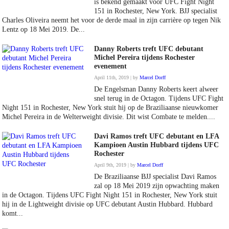
is bekend gemaakt voor UFC Fight Night
151 in Rochester, New York. BJJ specialist
Charles Oliveira neemt het voor de derde maal in zijn carrière op tegen Nik
Lentz op 18 Mei 2019. De...
Danny Roberts treft UFC debutant
Michel Pereira tijdens Rochester
evenement
April 11th, 2019 | by
Marcel Dorff
De Engelsman Danny Roberts keert alweer
snel terug in de Octagon. Tijdens UFC Fight
Night 151 in Rochester, New York stuit hij op de Braziliaanse nieuwkomer
Michel Pereira in de Welterweight divisie. Dit wist Combate te melden....
Davi Ramos treft UFC debutant en LFA
Kampioen Austin Hubbard tijdens UFC
Rochester
April 9th, 2019 | by
Marcel Dorff
De Braziliaanse BJJ specialist Davi Ramos
zal op 18 Mei 2019 zijn opwachting maken
in de Octagon. Tijdens UFC Fight Night 151 in Rochester, New York stuit
hij in de Lightweight divisie op UFC debutant Austin Hubbard. Hubbard
komt...