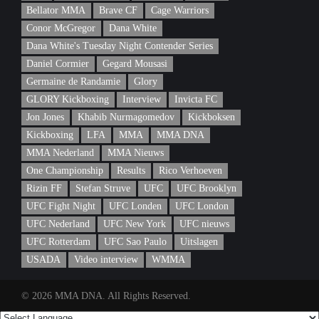
Bellator MMA
Brave CF
Cage Warriors
Conor McGregor
Dana White
Dana White's Tuesday Night Contender Series
Daniel Cormier
Gegard Mousasi
Germaine de Randamie
Glory
GLORY Kickboxing
Interview
Invicta FC
Jon Jones
Khabib Nurmagomedov
Kickboksen
Kickboxing
LFA
MMA
MMA DNA
MMA Nederland
MMA Nieuws
One Championship
Results
Rico Verhoeven
Rizin FF
Stefan Struve
UFC
UFC Brooklyn
UFC Fight Night
UFC Londen
UFC London
UFC Nederland
UFC New York
UFC nieuws
UFC Rotterdam
UFC Sao Paulo
Uitslagen
USADA
Video interview
WMMA
© 2026 MMA DNA. All Rights Reserved.