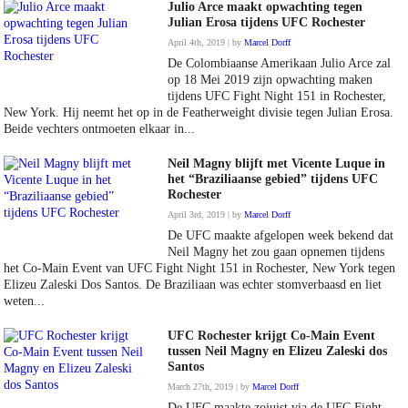
Julio Arce maakt opwachting tegen
Julian Erosa tijdens UFC Rochester
April 4th, 2019 | by
Marcel Dorff
De Colombiaanse Amerikaan Julio Arce zal
op 18 Mei 2019 zijn opwachting maken
tijdens UFC Fight Night 151 in Rochester,
New York. Hij neemt het op in de Featherweight divisie tegen Julian Erosa.
Beide vechters ontmoeten elkaar in...
Neil Magny blijft met Vicente Luque in
het “Braziliaanse gebied” tijdens UFC
Rochester
April 3rd, 2019 | by
Marcel Dorff
De UFC maakte afgelopen week bekend dat
Neil Magny het zou gaan opnemen tijdens
het Co-Main Event van UFC Fight Night 151 in Rochester, New York tegen
Elizeu Zaleski Dos Santos. De Braziliaan was echter stomverbaasd en liet
weten...
UFC Rochester krijgt Co-Main Event
tussen Neil Magny en Elizeu Zaleski dos
Santos
March 27th, 2019 | by
Marcel Dorff
De UFC maakte zojuist via de UFC Fight