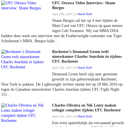
UFC Ottawa Video Interview: Shane
Burgos
April 25th, 2019 | by
Marcel Dorff
Shane Burgos zal het op 4 mei tijdens de
Main Card van UFC Ottawa op gaan nemen
tegen Cub Swanson. Wij van MMA DNA
hadden deze week een interview met de Featherweight contender van Tiger
Schulmann’s MMA. Burgos kijkt...
Rochester’s Desmond Green treft
nieuwkomer Charles Jourdain in tijdens
UFC Rochester
April 25th, 2019 | by
Marcel Dorff
Desmond Green heeft zijn zeer gewenste
gevecht in zijn geboorteplaats Rochester,
New York te pakken. De Lightweight vechter neemt het op 18 Mei 2019 op
tegen de Canadese nieuwkomer Charles Jourdain tijdens UFC Fight Night
151....
Charles Oliveira en Nik Lentz maken
trilogie compleet tijdens UFC Rochester
April 15th, 2019 | by
Marcel Dorff
Een even opmerkelijk als verrassend gevecht