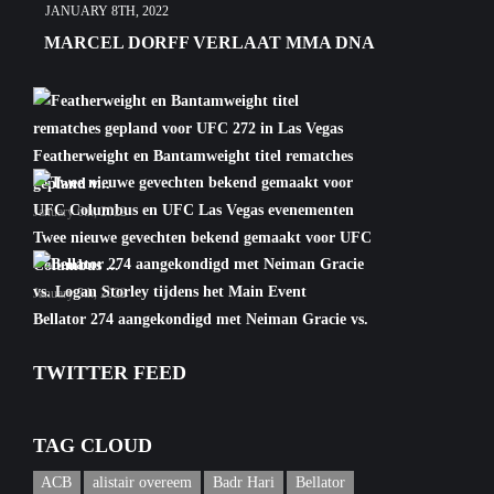
JANUARY 8TH, 2022
MARCEL DORFF VERLAAT MMA DNA
Featherweight en Bantamweight titel rematches
gepland v...
January 6th, 2022
Twee nieuwe gevechten bekend gemaakt voor UFC
Columbus ...
January 5th, 2022
Bellator 274 aangekondigd met Neiman Gracie vs.
Logan S...
TWITTER FEED
January 5th, 2022
TAG CLOUD
ACB
alistair overeem
Badr Hari
Bellator