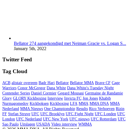
Bellator 274 aangekondigd met Neiman Gracie vs. Logan S...
January 5th, 2022
Twitter Feed
Tag Cloud
ACB
alistair overeem
Badr Hari
Bellator
Bellator MMA
Brave CF
Cage
Warriors
Conor McGregor
Dana White
Dana White's Tuesday Night
Contender Series
Daniel Cormier
Gegard Mousasi
Germaine de Randamie
Glory
GLORY Kickboxing
Interview
Invicta FC
Jon Jones
Khabib
Nurmagomedov
Kickboksen
Kickboxing
LFA
MMA
MMA DNA
MMA
Nederland
MMA Nieuws
One Championship
Results
Rico Verhoeven
Rizin
FF
Stefan Struve
UFC
UFC Brooklyn
UFC Fight Night
UFC Londen
UFC
London
UFC Nederland
UFC New York
UFC nieuws
UFC Rotterdam
UFC
Sao Paulo
Uitslagen
USADA
Video interview
WMMA