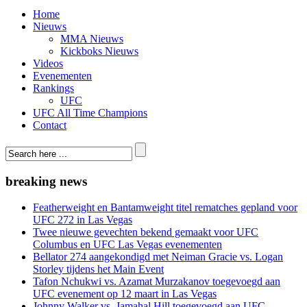
Home
Nieuws
MMA Nieuws
Kickboks Nieuws
Videos
Evenementen
Rankings
UFC
UFC All Time Champions
Contact
breaking news
Featherweight en Bantamweight titel rematches gepland voor
UFC 272 in Las Vegas
Twee nieuwe gevechten bekend gemaakt voor UFC
Columbus en UFC Las Vegas evenementen
Bellator 274 aangekondigd met Neiman Gracie vs. Logan
Storley tijdens het Main Event
Tafon Nchukwi vs. Azamat Murzakanov toegevoegd aan
UFC evenement op 12 maart in Las Vegas
Johnny Walker vs. Jamahal Hill toegevoegd aan UFC