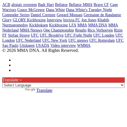
ACB
alistair overeem
Badr Hari
Bellator
Bellator MMA
Brave CF
Cage
Warriors
Conor McGregor
Dana White
Dana White's Tuesday Night
Contender Series
Daniel Cormier
Gegard Mousasi
Germaine de Randamie
Glory
GLORY Kickboxing
Interview
Invicta FC
Jon Jones
Khabib
Nurmagomedov
Kickboksen
Kickboxing
LFA
MMA
MMA DNA
MMA
Nederland
MMA Nieuws
One Championship
Results
Rico Verhoeven
Rizin
FF
Stefan Struve
UFC
UFC Brooklyn
UFC Fight Night
UFC Londen
UFC
London
UFC Nederland
UFC New York
UFC nieuws
UFC Rotterdam
UFC
Sao Paulo
Uitslagen
USADA
Video interview
WMMA
© 2026 MMA DNA. All Rights Reserved.
Translate »
Powered by
Translate