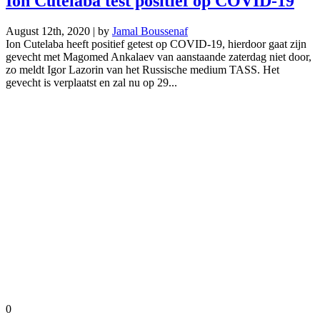
Ion Cutelaba test positief op COVID-19
August 12th, 2020 | by
Jamal Boussenaf
Ion Cutelaba heeft positief getest op COVID-19, hierdoor gaat zijn
gevecht met Magomed Ankalaev van aanstaande zaterdag niet door,
zo meldt Igor Lazorin van het Russische medium TASS. Het
gevecht is verplaatst en zal nu op 29...
0