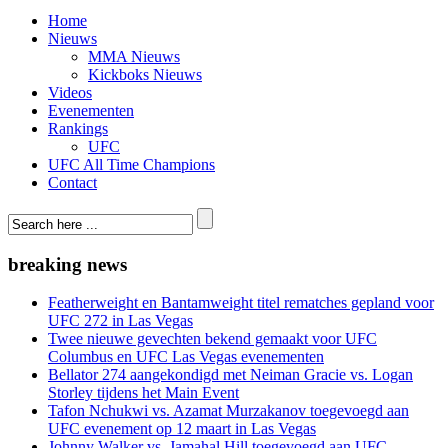
Home
Nieuws
MMA Nieuws
Kickboks Nieuws
Videos
Evenementen
Rankings
UFC
UFC All Time Champions
Contact
breaking news
Featherweight en Bantamweight titel rematches gepland voor
UFC 272 in Las Vegas
Twee nieuwe gevechten bekend gemaakt voor UFC
Columbus en UFC Las Vegas evenementen
Bellator 274 aangekondigd met Neiman Gracie vs. Logan
Storley tijdens het Main Event
Tafon Nchukwi vs. Azamat Murzakanov toegevoegd aan
UFC evenement op 12 maart in Las Vegas
Johnny Walker vs. Jamahal Hill toegevoegd aan UFC