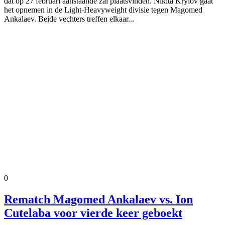
dat op 27 februari aanstaande zal plaatsvinden. Nikita Krylov gaat
het opnemen in de Light-Heavyweight divisie tegen Magomed
Ankalaev. Beide vechters treffen elkaar...
0
Rematch Magomed Ankalaev vs. Ion
Cutelaba voor vierde keer geboekt