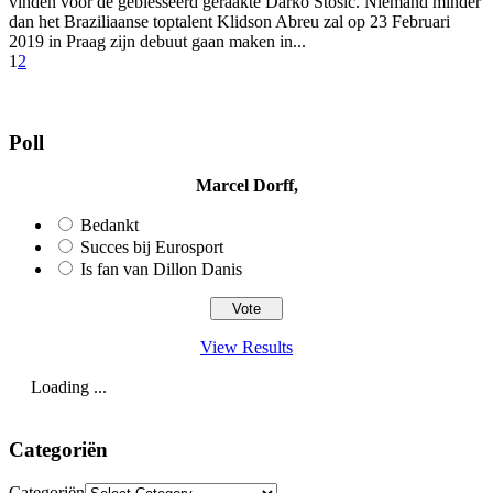
vinden voor de geblesseerd geraakte Darko Stosic. Niemand minder
dan het Braziliaanse toptalent Klidson Abreu zal op 23 Februari
2019 in Praag zijn debuut gaan maken in...
1
2
Poll
Marcel Dorff,
Bedankt
Succes bij Eurosport
Is fan van Dillon Danis
View Results
Loading ...
Categoriën
Categoriën