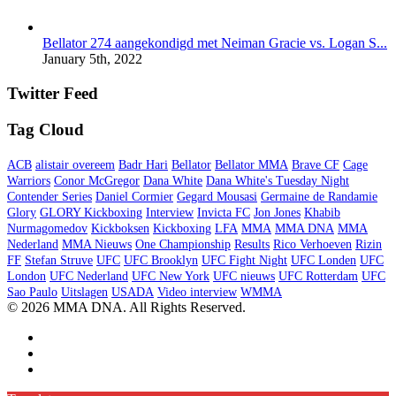
Bellator 274 aangekondigd met Neiman Gracie vs. Logan S...
January 5th, 2022
Twitter Feed
Tag Cloud
ACB
alistair overeem
Badr Hari
Bellator
Bellator MMA
Brave CF
Cage
Warriors
Conor McGregor
Dana White
Dana White's Tuesday Night
Contender Series
Daniel Cormier
Gegard Mousasi
Germaine de Randamie
Glory
GLORY Kickboxing
Interview
Invicta FC
Jon Jones
Khabib
Nurmagomedov
Kickboksen
Kickboxing
LFA
MMA
MMA DNA
MMA
Nederland
MMA Nieuws
One Championship
Results
Rico Verhoeven
Rizin
FF
Stefan Struve
UFC
UFC Brooklyn
UFC Fight Night
UFC Londen
UFC
London
UFC Nederland
UFC New York
UFC nieuws
UFC Rotterdam
UFC
Sao Paulo
Uitslagen
USADA
Video interview
WMMA
© 2026 MMA DNA. All Rights Reserved.