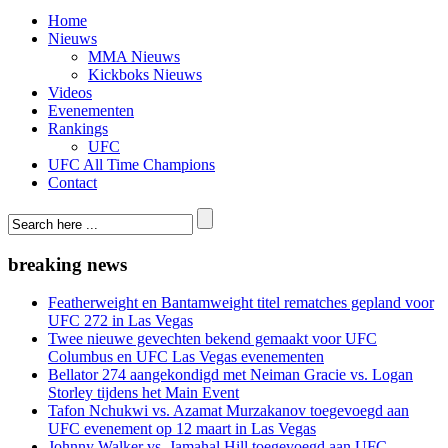
Home
Nieuws
MMA Nieuws
Kickboks Nieuws
Videos
Evenementen
Rankings
UFC
UFC All Time Champions
Contact
breaking news
Featherweight en Bantamweight titel rematches gepland voor
UFC 272 in Las Vegas
Twee nieuwe gevechten bekend gemaakt voor UFC
Columbus en UFC Las Vegas evenementen
Bellator 274 aangekondigd met Neiman Gracie vs. Logan
Storley tijdens het Main Event
Tafon Nchukwi vs. Azamat Murzakanov toegevoegd aan
UFC evenement op 12 maart in Las Vegas
Johnny Walker vs. Jamahal Hill toegevoegd aan UFC