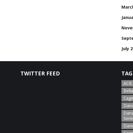
Marc
Janua
Nove
Sept
July 
TWITTER FEED
TAG
ACB
Bella
Cage
Dana
Dana
Seri
Dani