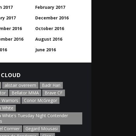
h 2017
February 2017
ry 2017
December 2016
mber 2016
October 2016
ember 2016
August 2016
2016
June 2016
 CLOUD
alistair overeem
Badr Hari
tor
Bellator MMA
Brave CF
 Warriors
Conor McGregor
 White
 White's Tuesday Night Contender
es
el Cormier
Gegard Mousasi