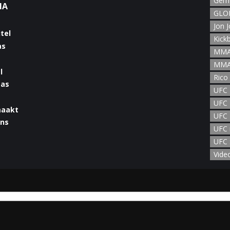
Germ
NA
GLOR
Jon 
Kick
MMA
MMA
l
Rico
UFC
UFC 
maakt
UFC 
UFC 
UFC 
man
Vide