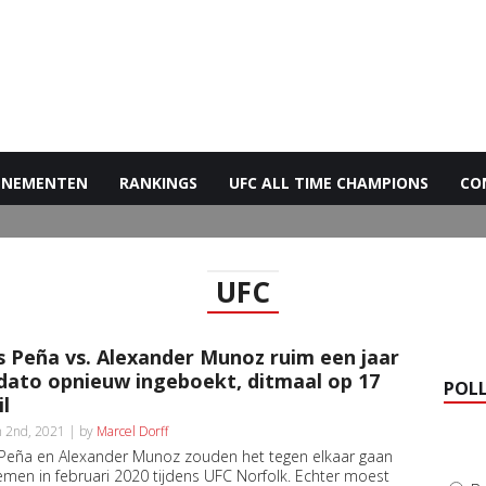
ENEMENTEN
RANKINGS
UFC ALL TIME CHAMPIONS
CO
UFC
s Peña vs. Alexander Munoz ruim een jaar
dato opnieuw ingeboekt, ditmaal op 17
POL
il
 2nd, 2021 | by
Marcel Dorff
 Peña en Alexander Munoz zouden het tegen elkaar gaan
men in februari 2020 tijdens UFC Norfolk. Echter moest