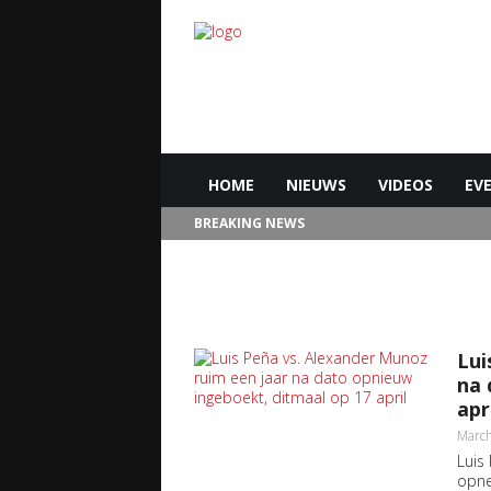
HOME
NIEUWS
VIDEOS
EV
BREAKING NEWS
Lui
na 
apr
March
Luis
opne