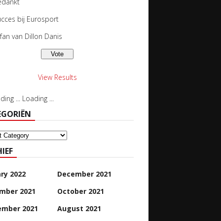
edankt
cces bij Eurosport
 fan van Dillon Danis
View Results
Loading ...
EGORIËN
oriën
IEF
ry 2022
December 2021
mber 2021
October 2021
ember 2021
August 2021