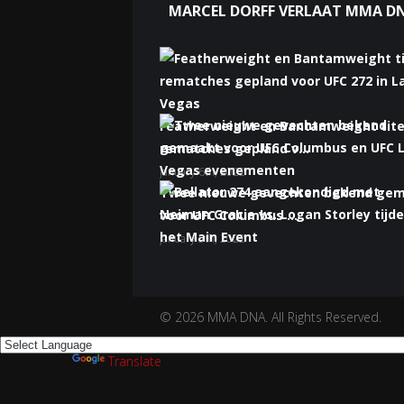
MARCEL DORFF VERLAAT MMA D
Featherweight en Bantamweight tite
rematches gepland v...
January 6th, 2022
Twee nieuwe gevechten bekend ge
voor UFC Columbus ...
January 5th, 2022
Bellator 274 aangekondigd met Nei
Gracie vs. Logan S...
January 5th, 2022
© 2026 MMA DNA. All Rights Reserved.
Powered by
Translate