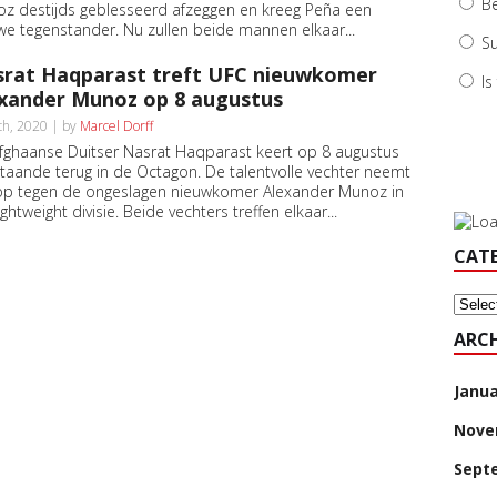
B
z destijds geblesseerd afzeggen en kreeg Peña een
we tegenstander. Nu zullen beide mannen elkaar...
Su
rat Haqparast treft UFC nieuwkomer
Is
xander Munoz op 8 augustus
7th, 2020 | by
Marcel Dorff
fghaanse Duitser Nasrat Haqparast keert op 8 augustus
taande terug in de Octagon. De talentvolle vechter neemt
op tegen de ongeslagen nieuwkomer Alexander Munoz in
ghtweight divisie. Beide vechters treffen elkaar...
CAT
Categ
ARCH
Janua
Nove
Sept