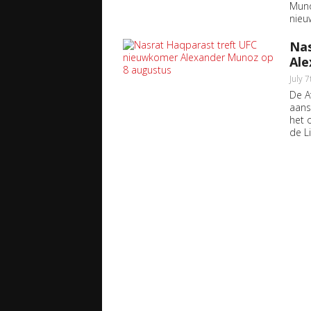
Muno
nieu
Nas
Ale
July 
De A
aans
het 
de Li