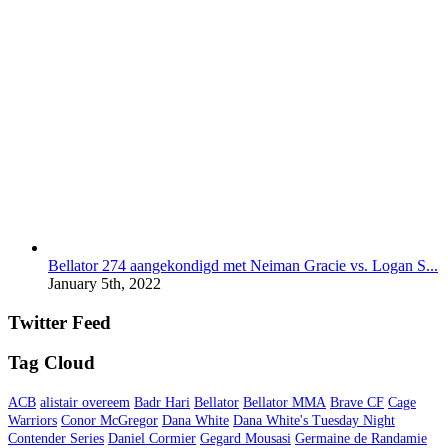
Bellator 274 aangekondigd met Neiman Gracie vs. Logan S...
January 5th, 2022
Twitter Feed
Tag Cloud
ACB
alistair overeem
Badr Hari
Bellator
Bellator MMA
Brave CF
Cage
Warriors
Conor McGregor
Dana White
Dana White's Tuesday Night
Contender Series
Daniel Cormier
Gegard Mousasi
Germaine de Randamie