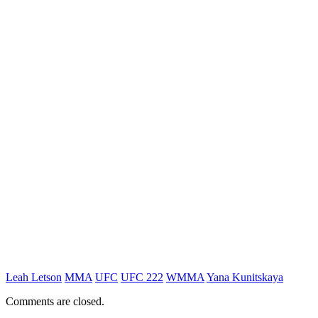
Leah Letson
MMA
UFC
UFC 222
WMMA
Yana Kunitskaya
Comments are closed.