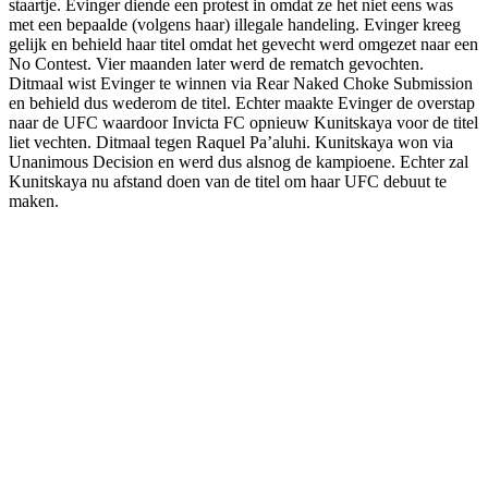
staartje. Evinger diende een protest in omdat ze het niet eens was
met een bepaalde (volgens haar) illegale handeling. Evinger kreeg
gelijk en behield haar titel omdat het gevecht werd omgezet naar een
No Contest. Vier maanden later werd de rematch gevochten.
Ditmaal wist Evinger te winnen via Rear Naked Choke Submission
en behield dus wederom de titel. Echter maakte Evinger de overstap
naar de UFC waardoor Invicta FC opnieuw Kunitskaya voor de titel
liet vechten. Ditmaal tegen Raquel Pa’aluhi. Kunitskaya won via
Unanimous Decision en werd dus alsnog de kampioene. Echter zal
Kunitskaya nu afstand doen van de titel om haar UFC debuut te
maken.