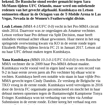
bekend. De Russische stond eerder gematcht tegen Sara
McMann tijdens UFC Orlando, maar werd om onbekende
redenen van het gevecht afgehaald. Kunitskaya en Letson
ontmoeten elkaar in de Octagon van de T-Mobile Arena te Las
Vegas, Nevada in de Women’s Featherweight divisie.
Leah Letson
(MMA 4-1/UFC 0-0)
vecht in het Pro-MMA circuit
sinds 2014. Daarvoor was ze ongeslagen als Amateur vechtster.
Letson verloor haar Pro debuut via Split Decision, maar heeft
sindsdien viermaal achter elkaar gewonnen. Haar meest in het oog
springende overwinning kwam via KO in de eerste ronde tegen
Elizabeth Phillips tijdens Invicta FC 21 in Januari 2017. Letson zal
nu haar UFC debuut maken tegen Kunitskaya.
Yana Kunitskaya
(MMA 10-3-0-1/UFC 0-0-0-0)
is een Russische
MMA vechtster die in 2009 haar Pro-MMA debuut maakte.
Kunitskaya vocht vooral veel in eigen land waar ze een record van
9-2 in haar eerste zeven jaren als Pro vechtster bij elkaar wist te
vechten. Kunitskaya heeft een notable win staan in haar vijfde Pro-
MMA gevecht tegen Cindy Dandois. Ze versloeg de Belgische via
TKO vroeg in de eerste ronde. Kunitskaya werd vervolgens in 2016
door de Invicta FC organisatie gecontracteerd en mocht het in haar
debuut meteen opnemen tegen de Bantamweight Kampioene Tonya
Evinger. Kunitskaya won tot verbazing van velen via Armbar
Submission in de eerste ronde. Echter kreeg het verhaal nog een