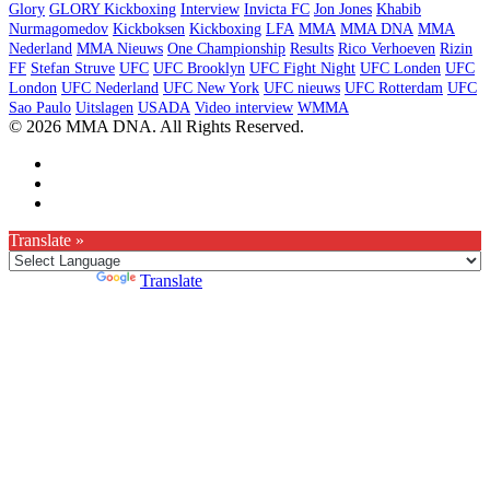
Glory
GLORY Kickboxing
Interview
Invicta FC
Jon Jones
Khabib
Nurmagomedov
Kickboksen
Kickboxing
LFA
MMA
MMA DNA
MMA
Nederland
MMA Nieuws
One Championship
Results
Rico Verhoeven
Rizin
FF
Stefan Struve
UFC
UFC Brooklyn
UFC Fight Night
UFC Londen
UFC
London
UFC Nederland
UFC New York
UFC nieuws
UFC Rotterdam
UFC
Sao Paulo
Uitslagen
USADA
Video interview
WMMA
© 2026 MMA DNA. All Rights Reserved.
Translate »
Powered by
Translate