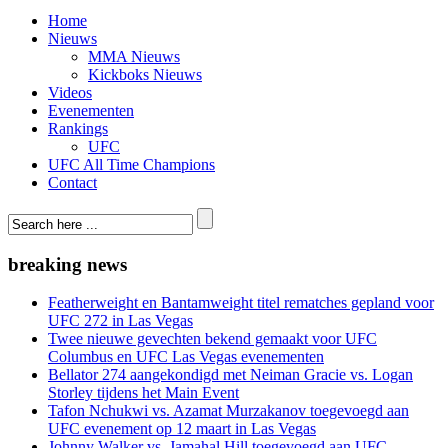
Home
Nieuws
MMA Nieuws
Kickboks Nieuws
Videos
Evenementen
Rankings
UFC
UFC All Time Champions
Contact
breaking news
Featherweight en Bantamweight titel rematches gepland voor
UFC 272 in Las Vegas
Twee nieuwe gevechten bekend gemaakt voor UFC
Columbus en UFC Las Vegas evenementen
Bellator 274 aangekondigd met Neiman Gracie vs. Logan
Storley tijdens het Main Event
Tafon Nchukwi vs. Azamat Murzakanov toegevoegd aan
UFC evenement op 12 maart in Las Vegas
Johnny Walker vs. Jamahal Hill toegevoegd aan UFC