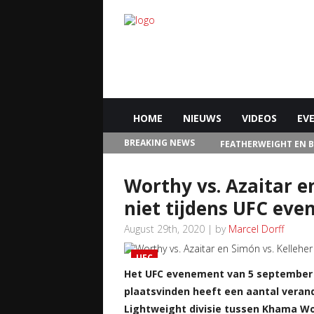
HOME
NIEUWS
VIDEOS
EV
BREAKING NEWS
FEATHERWEIGHT EN 
IN LAS VEGAS
Worthy vs. Azaitar e
niet tijdens UFC ev
August 29th, 2020 | by
Marcel Dorff
UFC
Het UFC evenement van 5 september 
plaatsvinden heeft een aantal verand
Lightweight divisie tussen Khama Wo