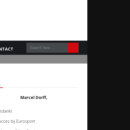
NTACT
L
Marcel Dorff,
edankt
ucces bij Eurosport