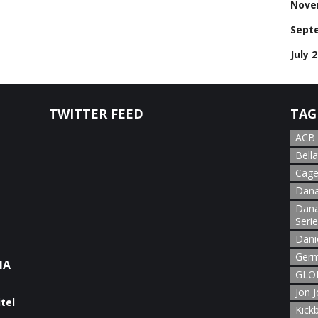
Nove
Sept
July 
TWITTER FEED
TAG
ACB
Bella
Cage
Dana
Dana
Seri
Dani
Germ
NA
GLOR
Jon 
Kick