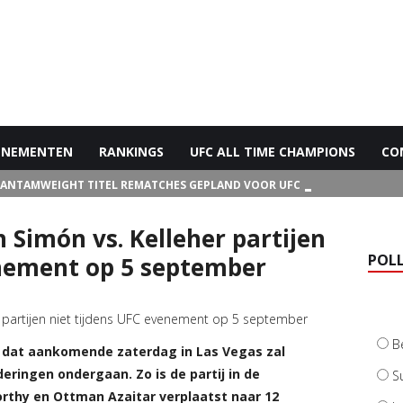
ENEMENTEN
RANKINGS
UFC ALL TIME CHAMPIONS
CO
BANTAMWEIGHT TITEL REMATCHES GEPLAND VOOR UFC 272
n Simón vs. Kelleher partijen
POL
enement op 5 september
B
dat aankomende zaterdag in Las Vegas zal
eringen ondergaan. Zo is de partij in de
S
rthy en Ottman Azaitar verplaatst naar 12