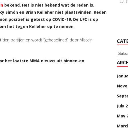
I
un
bekend. Het is niet bekend wat de reden is.
ky Simón en Brian Kelleher niet plaatsvinden. Reden
ón positief is getest op COVID-19. De UFC is op
om het tegen Kelleher op te nemen.
ien partijen en wordt “geheadlined” door Alistair
CAT
Categ
or het laatste MMA nieuws uit binnen-en
ARCH
Janua
Nove
Sept
July 
May 
Marc