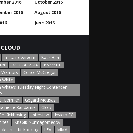
mber 2016
October 2016
ember 2016
August 2016
2016
June 2016
 CLOUD
alistair overeem
Badr Hari
tor
Bellator MMA
Brave CF
 Warriors
Conor McGregor
 White
 White's Tuesday Night Contender
es
el Cormier
Gegard Mousasi
aine de Randamie
Glory
Y Kickboxing
Interview
Invicta FC
Jones
Khabib Nurmagomedov
boksen
Kickboxing
LFA
MMA