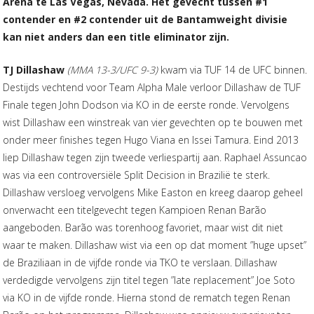
Arena te Las Vegas, Nevada. Het gevecht tussen #1
contender en #2 contender uit de Bantamweight divisie
kan niet anders dan een title eliminator zijn.
TJ Dillashaw
(MMA 13-3/UFC 9-3)
kwam via TUF 14 de UFC binnen.
Destijds vechtend voor Team Alpha Male verloor Dillashaw de TUF
Finale tegen John Dodson via KO in de eerste ronde. Vervolgens
wist Dillashaw een winstreak van vier gevechten op te bouwen met
onder meer finishes tegen Hugo Viana en Issei Tamura. Eind 2013
liep Dillashaw tegen zijn tweede verliespartij aan. Raphael Assuncao
was via een controversiële Split Decision in Brazilië te sterk.
Dillashaw versloeg vervolgens Mike Easton en kreeg daarop geheel
onverwacht een titelgevecht tegen Kampioen Renan Barão
aangeboden. Barão was torenhoog favoriet, maar wist dit niet
waar te maken. Dillashaw wist via een op dat moment ”huge upset”
de Braziliaan in de vijfde ronde via TKO te verslaan. Dillashaw
verdedigde vervolgens zijn titel tegen ”late replacement” Joe Soto
via KO in de vijfde ronde. Hierna stond de rematch tegen Renan