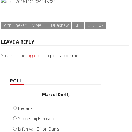
John Lineker
MMA
TJ Dillashaw
UFC
UFC 207
LEAVE A REPLY
You must be
logged in
to post a comment.
POLL
Marcel Dorff,
Bedankt
Succes bij Eurosport
Is fan van Dillon Danis