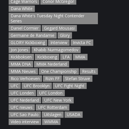
Cage Warriors
Conor McGregor
Dana White
Dana White's Tuesday Night Contender
Series
Daniel Cormier
Gegard Mousasi
Germaine de Randamie
Glory
GLORY Kickboxing
Interview
Invicta FC
Jon Jones
Khabib Nurmagomedov
Kickboksen
Kickboxing
LFA
MMA
MMA DNA
MMA Nederland
MMA Nieuws
One Championship
Results
Rico Verhoeven
Rizin FF
Stefan Struve
UFC
UFC Brooklyn
UFC Fight Night
UFC Londen
UFC London
UFC Nederland
UFC New York
UFC nieuws
UFC Rotterdam
UFC Sao Paulo
Uitslagen
USADA
Video interview
WMMA