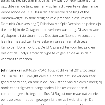
Barão op het programma. Dillashaw was opnieuw superieur ten
opzichte van de Braziliaan en wist hem dit keer te verslaan in de
vierde ronde via TKO. Begin dit jaar keerde ”The King of the
Bantamweight Division” terug na vele jaren van blessureleed.
Dominick Cruz versloeg TJ Dillashaw via Split Decision en pakte zijn
titel die hij in de Octagon nooit verloren was terug. Dillashaw won
afgelopen Juli via Unanimous Decision van Raphael Assuncao en
leek hiermee zichzelf te verzekeren van een rematch tegen
Kampioen Dominick Cruz. De UFC ging echter voor het geld en
besloot de Cody Garbrandt hype te volgen en de #6 in de rij
voorrang te verlenen.
John Lineker
(MMA 29-7/UFC 10-2)
vocht vanaf 2012 tot begin
2015 in de UFC Flyweight divisie. Ondanks dat Lineker een zeer
goed record had, en ook in de Top 7 stond van die divisie kreeg hij
nooit een titelgevecht aangeboden. Lineker verloor een #1
contender gevecht tegen de Rus Ali Bagautinov, maar dat zal niet
eens zo zwaar hebben gewogen. Lineker zelf wel, letterlijk. De