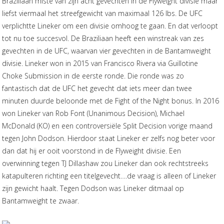
Braziliaan miste van zijn acht gevechten in de Flyweight divisie maar
liefst viermaal het streefgewicht van maximaal 126 lbs. De UFC
verplichtte Lineker om een divisie omhoog te gaan. En dat verloopt
tot nu toe succesvol. De Braziliaan heeft een winstreak van zes
gevechten in de UFC, waarvan vier gevechten in de Bantamweight
divisie. Lineker won in 2015 van Francisco Rivera via Guillotine
Choke Submission in de eerste ronde. Die ronde was zo
fantastisch dat de UFC het gevecht dat iets meer dan twee
minuten duurde beloonde met de Fight of the Night bonus. In 2016
won Lineker van Rob Font (Unanimous Decision), Michael
McDonald (KO) en een controversiële Split Decision vorige maand
tegen John Dodson. Hierdoor staat Lineker er zelfs nog beter voor
dan dat hij er ooit voorstond in de Flyweight divisie. Een
overwinning tegen TJ Dillashaw zou Lineker dan ook rechtstreeks
katapulteren richting een titelgevecht….de vraag is alleen of Lineker
zijn gewicht haalt. Tegen Dodson was Lineker ditmaal op
Bantamweight te zwaar.