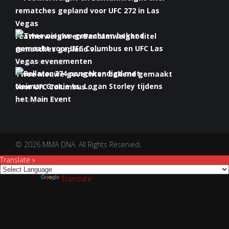
Featherweight en Bantamweight titel
rematches gepland v...
January 6th, 2022
Twee nieuwe gevechten bekend gemaakt
voor UFC Columbus ...
January 5th, 2022
Bellator 274 aangekondigd met Neiman
Gracie vs. Logan S...
January 5th, 2022
© 2026 MMA DNA. All Rights Reserved.
Translate »
Powered by
Translate