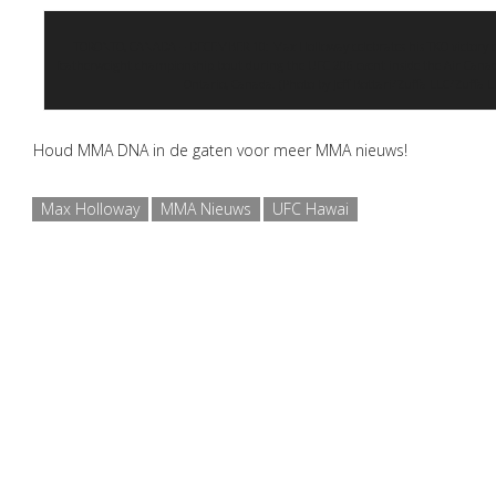
TORONTO, CANADA – DECEMBER 10: Max Holloway celebrates his TKO victory ov
featherweight championship bout during the UFC 206 event inside the Air Canad
Ontario, Canada. (Photo by Jeff Bottari/Zuffa LLC/Zuffa L
Houd MMA DNA in de gaten voor meer MMA nieuws!
Max Holloway
MMA Nieuws
UFC Hawai