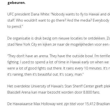
gebeuren.
UFC president Dana White: “Nobody wants to fly to Hawaii and
staff. Who wouldn’t want to go there? And the media? Everybody w
to pencil.”
De organisatie is druk bezig om nieuwe locaties te ontdekken. Z
stad New York City en kijken ze naar de mogelijkheden voor een
“They don’t have an arena. They have the outside bowl. I’m terrifi
fighting. I used to spend a lot of time in Hawaii early on when
were a lot of good fights out there. It rains every 10 minutes. It’s 
it’s raining, then it’s beautiful out. It’s scary, man.”
Het overdekte University of Hawaii’s Stan Sheriff Center geeft pl
Blaisdell Arena kan maar bezocht worden door 8.800 fans.
De Hawaiiaanse Max Holloway wint zijn titel voor 15,412 Brazilian