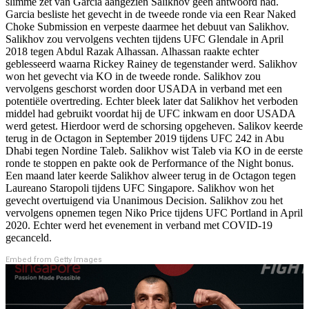
slimme zet van Garcia aangezien Salikhov geen antwoord had.
Garcia besliste het gevecht in de tweede ronde via een Rear Naked
Choke Submission en verpeste daarmee het debuut van Salikhov.
Salikhov zou vervolgens vechten tijdens UFC Glendale in April
2018 tegen Abdul Razak Alhassan. Alhassan raakte echter
geblesseerd waarna Rickey Rainey de tegenstander werd. Salikhov
won het gevecht via KO in de tweede ronde. Salikhov zou
vervolgens geschorst worden door USADA in verband met een
potentiële overtreding. Echter bleek later dat Salikhov het verboden
middel had gebruikt voordat hij de UFC inkwam en door USADA
werd getest. Hierdoor werd de schorsing opgeheven. Salikov keerde
terug in de Octagon in September 2019 tijdens UFC 242 in Abu
Dhabi tegen Nordine Taleb. Salikhov wist Taleb via KO in de eerste
ronde te stoppen en pakte ook de Performance of the Night bonus.
Een maand later keerde Salikhov alweer terug in de Octagon tegen
Laureano Staropoli tijdens UFC Singapore. Salikhov won het
gevecht overtuigend via Unanimous Decision. Salikhov zou het
vervolgens opnemen tegen Niko Price tijdens UFC Portland in April
2020. Echter werd het evenement in verband met COVID-19
gecanceld.
Embed from Getty Images