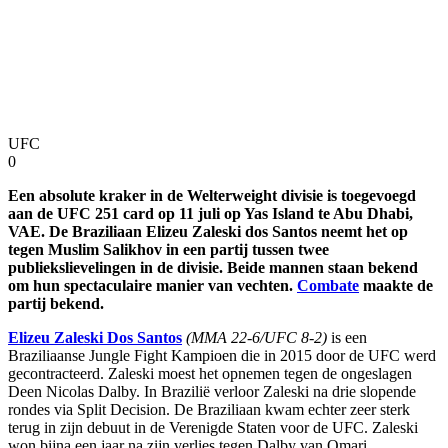
UFC
0
Een absolute kraker in de Welterweight divisie is toegevoegd
aan de UFC 251 card op 11 juli op Yas Island te Abu Dhabi,
VAE. De Braziliaan Elizeu Zaleski dos Santos neemt het op
tegen Muslim Salikhov in een partij tussen twee
publiekslievelingen in de divisie. Beide mannen staan bekend
om hun spectaculaire manier van vechten.
Combate
maakte de
partij bekend.
Elizeu Zaleski Dos Santos
(MMA 22-6/UFC 8-2)
is een
Braziliaanse Jungle Fight Kampioen die in 2015 door de UFC werd
gecontracteerd. Zaleski moest het opnemen tegen de ongeslagen
Deen Nicolas Dalby. In Brazilië verloor Zaleski na drie slopende
rondes via Split Decision. De Braziliaan kwam echter zeer sterk
terug in zijn debuut in de Verenigde Staten voor de UFC. Zaleski
won bijna een jaar na zijn verlies tegen Dalby van Omari