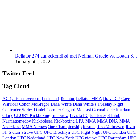
Bellator 274 aangekondigd met Neiman Gracie vs. Logan S...
January 5th, 2022
Twitter Feed
Tag Cloud
ACB
alistair overeem
Badr Hari
Bellator
Bellator MMA
Brave CF
Cage
Warriors
Conor McGregor
Dana White
Dana White's Tuesday Night
Contender Series
Daniel Cormier
Gegard Mousasi
Germaine de Randamie
Glory
GLORY Kickboxing
Interview
Invicta FC
Jon Jones
Khabib
Nurmagomedov
Kickboksen
Kickboxing
LFA
MMA
MMA DNA
MMA
Nederland
MMA Nieuws
One Championship
Results
Rico Verhoeven
Rizin
FF
Stefan Struve
UFC
UFC Brooklyn
UFC Fight Night
UFC Londen
UFC
London
UFC Nederland
UFC New York
UFC nieuws
UFC Rotterdam
UFC