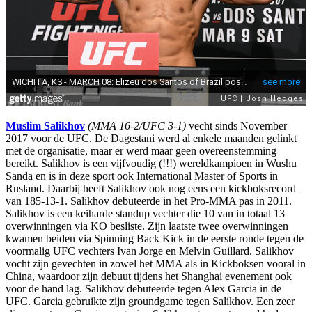
Muslim Salikhov
(MMA 16-2/UFC 3-1)
vecht sinds November
2017 voor de UFC. De Dagestani werd al enkele maanden gelinkt
met de organisatie, maar er werd maar geen overeenstemming
bereikt. Salikhov is een vijfvoudig (!!!) wereldkampioen in Wushu
Sanda en is in deze sport ook International Master of Sports in
Rusland. Daarbij heeft Salikhov ook nog eens een kickboksrecord
van 185-13-1. Salikhov debuteerde in het Pro-MMA pas in 2011.
Salikhov is een keiharde standup vechter die 10 van in totaal 13
overwinningen via KO besliste. Zijn laatste twee overwinningen
kwamen beiden via Spinning Back Kick in de eerste ronde tegen de
voormalig UFC vechters Ivan Jorge en Melvin Guillard. Salikhov
vocht zijn gevechten in zowel het MMA als in Kickboksen vooral in
China, waardoor zijn debuut tijdens het Shanghai evenement ook
voor de hand lag. Salikhov debuteerde tegen Alex Garcia in de
UFC. Garcia gebruikte zijn groundgame tegen Salikhov. Een zeer