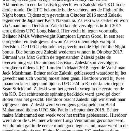
Akhmedov. In een fantastisch gevecht won Zaleski via TKO in de
derde ronde. De UFC beloonde beide vechters met de Fight of the
Night bonus. Tijdens zijn gevecht in Oktober 2016 stond Zaleski
tegenover de Japanner Keita Nakamura. Zaleski was sterker en won
via Unanimous Decision. Zaleski keerde vervolgens in Juli 2017
terug tijdens UFC Long Island. Hier vocht hij tegen voormalig
Bellator MMA Welterweight Kampioen Lyman Good. In een zeer
competitief en leuk gevecht won Zaleski uiteindelijk via Split
Decision. De UFC beloonde het gevecht met de Fight of the Night
bonus. Die bonus zou Zaleski wederom winnen in Oktober 2017.
Ditmaal was Max Griffin de tegenstander. Zaleski pakte de
overwinning via Unanimous Decision. Zaleski zou vervolgens
terugkeren tijdens UFC Londen in Maart 2018 tegen de Welshman
Jack Marshman. Echter raakte Zaleski geblesseerd waardoor hij het
gevecht aan zich voorbij moest laten gaan. Hierdoor werd hij twee
maanden later ingepland tijdens UFC 224 in Rio de Janeiro tegen
Sean Strickland. Zaleski won het gevecht vroeg in de eerste ronde
via KO. Een schitterende spinning backkick werd gevolgd door
stoten naar het gezicht. Hierdoor bracht Zaleski zijn winstreak naar
vijf gevechten. Zaleski werd vervolgens gekoppeld aan Belal
Muhammad tijdens UFC São Paulo in September 2018. Echter
raakte Muhammad een week voor het treffen geblesseerd. Hierdoor
werd door de UFC nieuwkomer Luigi Vendramini gecontracteerd.
Vendramini gaf in de eerste ronde goed tegenstand, maar werd in de
tweede ronde via een Flying Knee en stoten KO geslagen door