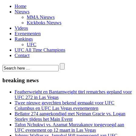
Home
Nieuws
MMA Nieuws
Kickboks Nieuws
Videos
Evenementen
Rankings
UFC
UFC All Time Champions
Contact
breaking news
Featherweight en Bantamweight titel rematches gepland voor
UFC 272 in Las Vegas
Twee nieuwe gevechten bekend gemaakt voor UFC
Columbus en UFC Las Vegas evenementen
Bellator 274 aangekondigd met Neiman Gracie vs. Logan
Storley tijdens het Main Event
Tafon Nchukwi vs. Azamat Murzakanov toegevoegd aan
UFC evenement op 12 maart in Las Vegas
Johnny Walker vs. Jamahal Hill toegevoegd aan UFC