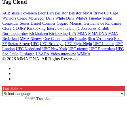
Tag Cloud
ACB
alistair overeem
Badr Hari
Bellator
Bellator MMA
Brave CF
Cage
Warriors
Conor McGregor
Dana White
Dana White's Tuesday Night
Contender Series
Daniel Cormier
Gegard Mousasi
Germaine de Randamie
Glory
GLORY Kickboxing
Interview
Invicta FC
Jon Jones
Khabib
Nurmagomedov
Kickboksen
Kickboxing
LFA
MMA
MMA DNA
MMA
Nederland
MMA Nieuws
One Championship
Results
Rico Verhoeven
Rizin
FF
Stefan Struve
UFC
UFC Brooklyn
UFC Fight Night
UFC Londen
UFC
London
UFC Nederland
UFC New York
UFC nieuws
UFC Rotterdam
UFC
Sao Paulo
Uitslagen
USADA
Video interview
WMMA
© 2026 MMA DNA. All Rights Reserved.
Translate »
Powered by
Translate