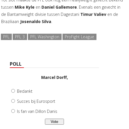
tussen
Mike Kyle
en
Daniel Gallemore
. Evenals een gevecht in
de Bantamweight divisie tussen Dagestani
Timur Valiev
en de
Braziliaan
Josenaldo Silva
.
PFL
PFL 3
PFL Washington
ProFight League
POLL
Marcel Dorff,
Bedankt
Succes bij Eurosport
Is fan van Dillon Danis