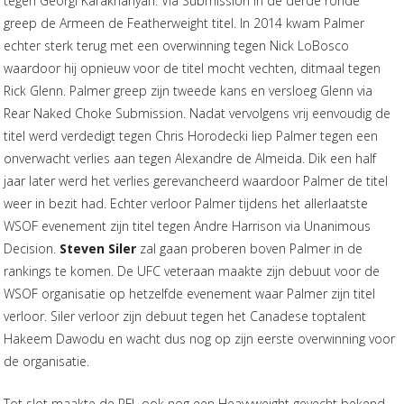
tegen Georgi Karakhanyan. Via Submission in de derde ronde
greep de Armeen de Featherweight titel. In 2014 kwam Palmer
echter sterk terug met een overwinning tegen Nick LoBosco
waardoor hij opnieuw voor de titel mocht vechten, ditmaal tegen
Rick Glenn. Palmer greep zijn tweede kans en versloeg Glenn via
Rear Naked Choke Submission. Nadat vervolgens vrij eenvoudig de
titel werd verdedigt tegen Chris Horodecki liep Palmer tegen een
onverwacht verlies aan tegen Alexandre de Almeida. Dik een half
jaar later werd het verlies gerevancheerd waardoor Palmer de titel
weer in bezit had. Echter verloor Palmer tijdens het allerlaatste
WSOF evenement zijn titel tegen Andre Harrison via Unanimous
Decision.
Steven Siler
zal gaan proberen boven Palmer in de
rankings te komen. De UFC veteraan maakte zijn debuut voor de
WSOF organisatie op hetzelfde evenement waar Palmer zijn titel
verloor. Siler verloor zijn debuut tegen het Canadese toptalent
Hakeem Dawodu en wacht dus nog op zijn eerste overwinning voor
de organisatie.
Tot slot maakte de PFL ook nog een Heavyweight gevecht bekend