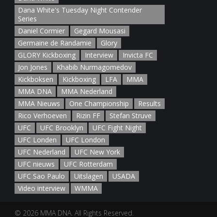
Dana White's Tuesday Night Contender
Series
Daniel Cormier
Gegard Mousasi
Germaine de Randamie
Glory
GLORY Kickboxing
Interview
Invicta FC
Jon Jones
Khabib Nurmagomedov
Kickboksen
Kickboxing
LFA
MMA
MMA DNA
MMA Nederland
MMA Nieuws
One Championship
Results
Rico Verhoeven
Rizin FF
Stefan Struve
UFC
UFC Brooklyn
UFC Fight Night
UFC Londen
UFC London
UFC Nederland
UFC New York
UFC nieuws
UFC Rotterdam
UFC Sao Paulo
Uitslagen
USADA
Video interview
WMMA
© 2026 MMA DNA. All Rights Reserved.