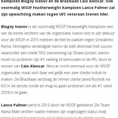
Kampioen Blagoy Ivanov en de Braziliaan Caio Alencar. Ook
voormalig WSOF Featherweight Kampioen Lance Palmer zal
zijn opwachting maken tegen UFC veteraan Steven Siler.
Blagoy Ivanov
is als voormalig WSOF Heavyweight Kampioen een
van de beste vechters van de organisatie. Ivanov wist in zijn debuut
voor de WSOF in 2015 meteen de titel te pakken tegen Smealinho
Rama. Vervolgens verdedigde Ivanov de belt driemaal met succes
waaronder een snelle TKO overwinning op Shawn Jordan. Ivanov
moet nu proberen zijn #1 ranking te behouden in de PFL door te
winnen van
Caio Alencar
. Alencar vocht eenmaal voor de WSOF
organisatie, maar wist daar wel gelijk een zeer sterke indruk te
maken. De Braziliaan versloeg de immer sterke Jared Rosholt via
KO in de eerste ronde en mag nu gaan proberen om als #1 seed
2018 in te gaan.
Lance Palmer
werd in 2013 door de WSOF getekend. De Team
Alpha Male vechter raakte meteen zijn ongeslagen status kwijt