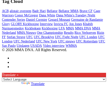
Tag Cloud
ACB
alistair overeem
Badr Hari
Bellator
Bellator MMA
Brave CF
Cage
Warriors
Conor McGregor
Dana White
Dana White's Tuesday Night
Contender Series
Daniel Cormier
Gegard Mousasi
Germaine de Randamie
Glory
GLORY Kickboxing
Interview
Invicta FC
Jon Jones
Khabib
Nurmagomedov
Kickboksen
Kickboxing
LFA
MMA
MMA DNA
MMA
Nederland
MMA Nieuws
One Championship
Results
Rico Verhoeven
Rizin
FF
Stefan Struve
UFC
UFC Brooklyn
UFC Fight Night
UFC Londen
UFC
London
UFC Nederland
UFC New York
UFC nieuws
UFC Rotterdam
UFC
Sao Paulo
Uitslagen
USADA
Video interview
WMMA
© 2026 MMA DNA. All Rights Reserved.
Translate »
Powered by
Translate