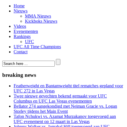
Home
Nieuws
MMA Nieuws
Kickboks Nieuws
Videos
Evenementen
Rankings
UFC
UFC All Time Champions
Contact
breaking news
Featherweight en Bantamweight titel rematches gepland voor
UFC 272 in Las Vegas
Twee nieuwe gevechten bekend gemaakt voor UFC
Columbus en UFC Las Vegas evenementen
Bellator 274 aangekondigd met Neiman Gracie vs. Logan
Storley tijdens het Main Event
Tafon Nchukwi vs. Azamat Murzakanov toegevoegd aan
UFC evenement op 12 maart in Las Vegas
Johnny Walker vs. Jamahal Hill toegevoegd aan UFC