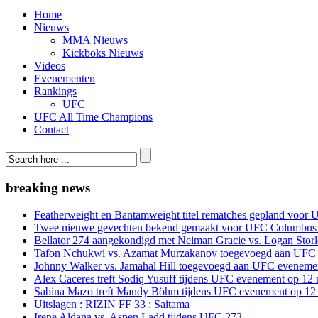
Home
Nieuws
MMA Nieuws
Kickboks Nieuws
Videos
Evenementen
Rankings
UFC
UFC All Time Champions
Contact
breaking news
Featherweight en Bantamweight titel rematches gepland voor 
Twee nieuwe gevechten bekend gemaakt voor UFC Columbus
Bellator 274 aangekondigd met Neiman Gracie vs. Logan Storle
Tafon Nchukwi vs. Azamat Murzakanov toegevoegd aan UFC e
Johnny Walker vs. Jamahal Hill toegevoegd aan UFC evenement
Alex Caceres treft Sodiq Yusuff tijdens UFC evenement op 12 
Sabina Mazo treft Mandy Böhm tijdens UFC evenement op 12 
Uitslagen : RIZIN FF 33 : Saitama
Irene Aldana vs. Aspen Ladd tijdens UFC 273