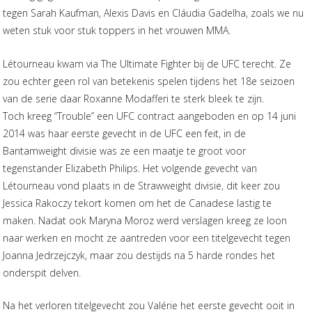
tegen Sarah Kaufman, Alexis Davis en Cláudia Gadelha, zoals we nu
weten stuk voor stuk toppers in het vrouwen MMA.
Létourneau kwam via The Ultimate Fighter bij de UFC terecht. Ze
zou echter geen rol van betekenis spelen tijdens het 18e seizoen
van de serie daar Roxanne Modafferi te sterk bleek te zijn.
Toch kreeg “Trouble” een UFC contract aangeboden en op 14 juni
2014 was haar eerste gevecht in de UFC een feit, in de
Bantamweight divisie was ze een maatje te groot voor
tegenstander Elizabeth Philips. Het volgende gevecht van
Létourneau vond plaats in de Strawweight divisie, dit keer zou
Jessica Rakoczy tekort komen om het de Canadese lastig te
maken. Nadat ook Maryna Moroz werd verslagen kreeg ze loon
naar werken en mocht ze aantreden voor een titelgevecht tegen
Joanna Jedrzejczyk, maar zou destijds na 5 harde rondes het
onderspit delven.
Na het verloren titelgevecht zou Valérie het eerste gevecht ooit in