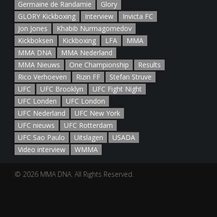
Germaine de Randamie
Glory
GLORY Kickboxing
Interview
Invicta FC
Jon Jones
Khabib Nurmagomedov
Kickboksen
Kickboxing
LFA
MMA
MMA DNA
MMA Nederland
MMA Nieuws
One Championship
Results
Rico Verhoeven
Rizin FF
Stefan Struve
UFC
UFC Brooklyn
UFC Fight Night
UFC Londen
UFC London
UFC Nederland
UFC New York
UFC nieuws
UFC Rotterdam
UFC Sao Paulo
Uitslagen
USADA
Video interview
WMMA
© 2026 MMA DNA. All Rights Reserved.