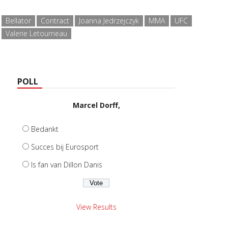
Bellator
Contract
Joanna Jedrzejczyk
MMA
UFC
Valerie Letourneau
POLL
Marcel Dorff,
Bedankt
Succes bij Eurosport
Is fan van Dillon Danis
View Results