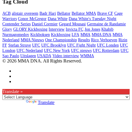
Tag Cloud
ACB
alistair overeem
Badr Hari
Bellator
Bellator MMA
Brave CF
Cage
Warriors
Conor McGregor
Dana White
Dana White's Tuesday Night
Contender Series
Daniel Cormier
Gegard Mousasi
Germaine de Randamie
Glory
GLORY Kickboxing
Interview
Invicta FC
Jon Jones
Khabib
Nurmagomedov
Kickboksen
Kickboxing
LFA
MMA
MMA DNA
MMA
Nederland
MMA Nieuws
One Championship
Results
Rico Verhoeven
Rizin
FF
Stefan Struve
UFC
UFC Brooklyn
UFC Fight Night
UFC Londen
UFC
London
UFC Nederland
UFC New York
UFC nieuws
UFC Rotterdam
UFC
Sao Paulo
Uitslagen
USADA
Video interview
WMMA
© 2026 MMA DNA. All Rights Reserved.
Translate »
Powered by
Translate