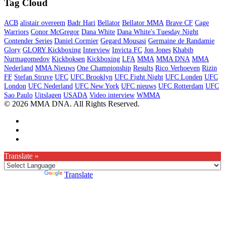
Tag Cloud
ACB
alistair overeem
Badr Hari
Bellator
Bellator MMA
Brave CF
Cage
Warriors
Conor McGregor
Dana White
Dana White's Tuesday Night
Contender Series
Daniel Cormier
Gegard Mousasi
Germaine de Randamie
Glory
GLORY Kickboxing
Interview
Invicta FC
Jon Jones
Khabib
Nurmagomedov
Kickboksen
Kickboxing
LFA
MMA
MMA DNA
MMA
Nederland
MMA Nieuws
One Championship
Results
Rico Verhoeven
Rizin
FF
Stefan Struve
UFC
UFC Brooklyn
UFC Fight Night
UFC Londen
UFC
London
UFC Nederland
UFC New York
UFC nieuws
UFC Rotterdam
UFC
Sao Paulo
Uitslagen
USADA
Video interview
WMMA
© 2026 MMA DNA. All Rights Reserved.
Translate »
Powered by
Translate