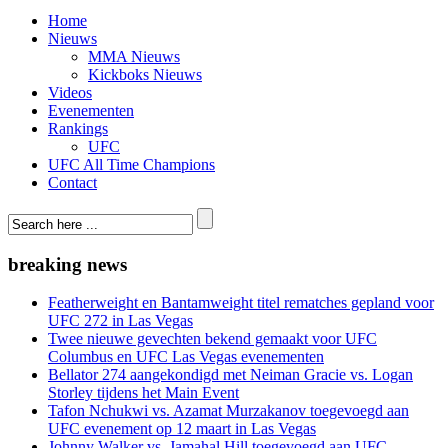
Home
Nieuws
MMA Nieuws
Kickboks Nieuws
Videos
Evenementen
Rankings
UFC
UFC All Time Champions
Contact
breaking news
Featherweight en Bantamweight titel rematches gepland voor
UFC 272 in Las Vegas
Twee nieuwe gevechten bekend gemaakt voor UFC
Columbus en UFC Las Vegas evenementen
Bellator 274 aangekondigd met Neiman Gracie vs. Logan
Storley tijdens het Main Event
Tafon Nchukwi vs. Azamat Murzakanov toegevoegd aan
UFC evenement op 12 maart in Las Vegas
Johnny Walker vs. Jamahal Hill toegevoegd aan UFC