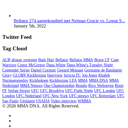
Bellator 274 aangekondigd met Neiman Gracie vs. Logan S...
January 5th, 2022
Twitter Feed
Tag Cloud
ACB
alistair overeem
Badr Hari
Bellator
Bellator MMA
Brave CF
Cage
Warriors
Conor McGregor
Dana White
Dana White's Tuesday Night
Contender Series
Daniel Cormier
Gegard Mousasi
Germaine de Randamie
Glory
GLORY Kickboxing
Interview
Invicta FC
Jon Jones
Khabib
Nurmagomedov
Kickboksen
Kickboxing
LFA
MMA
MMA DNA
MMA
Nederland
MMA Nieuws
One Championship
Results
Rico Verhoeven
Rizin
FF
Stefan Struve
UFC
UFC Brooklyn
UFC Fight Night
UFC Londen
UFC
London
UFC Nederland
UFC New York
UFC nieuws
UFC Rotterdam
UFC
Sao Paulo
Uitslagen
USADA
Video interview
WMMA
© 2026 MMA DNA. All Rights Reserved.