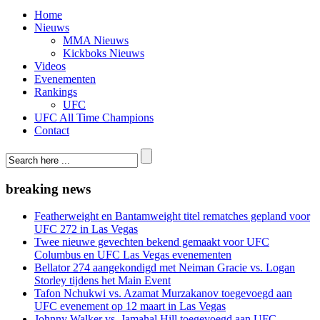
Home
Nieuws
MMA Nieuws
Kickboks Nieuws
Videos
Evenementen
Rankings
UFC
UFC All Time Champions
Contact
breaking news
Featherweight en Bantamweight titel rematches gepland voor
UFC 272 in Las Vegas
Twee nieuwe gevechten bekend gemaakt voor UFC
Columbus en UFC Las Vegas evenementen
Bellator 274 aangekondigd met Neiman Gracie vs. Logan
Storley tijdens het Main Event
Tafon Nchukwi vs. Azamat Murzakanov toegevoegd aan
UFC evenement op 12 maart in Las Vegas
Johnny Walker vs. Jamahal Hill toegevoegd aan UFC