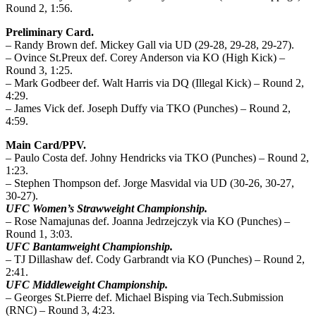
Round 2, 1:56.
Preliminary Card.
– Randy Brown def. Mickey Gall via UD (29-28, 29-28, 29-27).
– Ovince St.Preux def. Corey Anderson via KO (High Kick) –
Round 3, 1:25.
– Mark Godbeer def. Walt Harris via DQ (Illegal Kick) – Round 2,
4:29.
– James Vick def. Joseph Duffy via TKO (Punches) – Round 2,
4:59.
Main Card/PPV.
– Paulo Costa def. Johny Hendricks via TKO (Punches) – Round 2,
1:23.
– Stephen Thompson def. Jorge Masvidal via UD (30-26, 30-27,
30-27).
UFC Women’s Strawweight Championship.
– Rose Namajunas def. Joanna Jedrzejczyk via KO (Punches) –
Round 1, 3:03.
UFC Bantamweight Championship.
– TJ Dillashaw def. Cody Garbrandt via KO (Punches) – Round 2,
2:41.
UFC Middleweight Championship.
– Georges St.Pierre def. Michael Bisping via Tech.Submission
(RNC) – Round 3, 4:23.