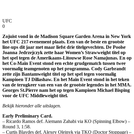
UFC
0
Zojuist vond in de Madison Square Garden Arena in New York
het UFC 217 evenement plaats. Een van de beste en grootste
line-ups dit jaar met maar liefst drie titelgevechten. De Poolse
Joanna Jedrzejczyk zette haar Women’s Strawweight titel op
het spel tegen de Amerikaans-Litouwse Rose Namajunas. En op
het Co-Main Event stond een echte grudgematch tussen twee
voormalig teamgenoten op het programma. Cody Garbrandt
zette zijn Bantamweight titel op het spel tegen voormalig
Kampioen TJ Dillashaw. En het Main Event stond in het teken
van de terugkeer van een van de grootste legendes in het MMA.
Georges St.Pierre nam het op tegen Kampioen Michael Bisping
voor de UFC Middleweight titel.
Bekijk hieronder alle uitslagen.
Early Preliminary Card.
– Ricardo Ramos def. Aiemann Zahabi via KO (Spinning Elbow) –
Round 3, 1:58.
– Curtis Blaydes def. Alexey Oleinyk via TKO (Doctor Stoppage) –