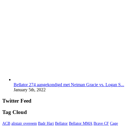
Bellator 274 aangekondigd met Neiman Gracie vs. Logan S...
January 5th, 2022
Twitter Feed
Tag Cloud
ACB
alistair overeem
Badr Hari
Bellator
Bellator MMA
Brave CF
Cage