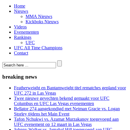
Home
Nieuws
MMA Nieuws
Kickboks Nieuws
Videos
Evenementen
Rankings
UFC
UFC All Time Champions
Contact
breaking news
Featherweight en Bantamweight titel rematches gepland voor
UFC 272 in Las Vegas
Twee nieuwe gevechten bekend gemaakt voor UFC
Columbus en UFC Las Vegas evenementen
Bellator 274 aangekondigd met Neiman Gracie vs. Logan
Storley tijdens het Main Event
Tafon Nchukwi vs. Azamat Murzakanov toegevoegd aan
UFC evenement op 12 maart in Las Vegas
Johnny Walker vs. Jamahal Hill toegevoegd aan UFC