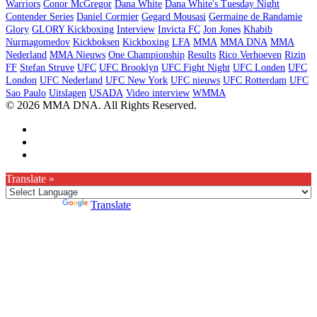
Warriors
Conor McGregor
Dana White
Dana White's Tuesday Night
Contender Series
Daniel Cormier
Gegard Mousasi
Germaine de Randamie
Glory
GLORY Kickboxing
Interview
Invicta FC
Jon Jones
Khabib
Nurmagomedov
Kickboksen
Kickboxing
LFA
MMA
MMA DNA
MMA
Nederland
MMA Nieuws
One Championship
Results
Rico Verhoeven
Rizin
FF
Stefan Struve
UFC
UFC Brooklyn
UFC Fight Night
UFC Londen
UFC
London
UFC Nederland
UFC New York
UFC nieuws
UFC Rotterdam
UFC
Sao Paulo
Uitslagen
USADA
Video interview
WMMA
© 2026 MMA DNA. All Rights Reserved.
Translate »
Powered by
Translate