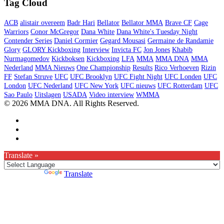
Tag Cloud
ACB
alistair overeem
Badr Hari
Bellator
Bellator MMA
Brave CF
Cage
Warriors
Conor McGregor
Dana White
Dana White's Tuesday Night
Contender Series
Daniel Cormier
Gegard Mousasi
Germaine de Randamie
Glory
GLORY Kickboxing
Interview
Invicta FC
Jon Jones
Khabib
Nurmagomedov
Kickboksen
Kickboxing
LFA
MMA
MMA DNA
MMA
Nederland
MMA Nieuws
One Championship
Results
Rico Verhoeven
Rizin
FF
Stefan Struve
UFC
UFC Brooklyn
UFC Fight Night
UFC Londen
UFC
London
UFC Nederland
UFC New York
UFC nieuws
UFC Rotterdam
UFC
Sao Paulo
Uitslagen
USADA
Video interview
WMMA
© 2026 MMA DNA. All Rights Reserved.
Translate »
Powered by
Translate