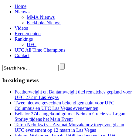
Home
Nieuws
MMA Nieuws
Kickboks Nieuws
Videos
Evenementen
Rankings
UFC
UFC All Time Champions
Contact
breaking news
Featherweight en Bantamweight titel rematches gepland voor
UFC 272 in Las Vegas
Twee nieuwe gevechten bekend gemaakt voor UFC
Columbus en UFC Las Vegas evenementen
Bellator 274 aangekondigd met Neiman Gracie vs. Logan
Storley tijdens het Main Event
Tafon Nchukwi vs. Azamat Murzakanov toegevoegd aan
UFC evenement op 12 maart in Las Vegas
Johnny Walker vs. Jamahal Hill toegevoegd aan UFC