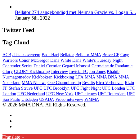
Bellator 274 aangekondigd met Neiman Gracie vs. Logan S...
January 5th, 2022
Twitter Feed
Tag Cloud
ACB
alistair overeem
Badr Hari
Bellator
Bellator MMA
Brave CF
Cage
Warriors
Conor McGregor
Dana White
Dana White's Tuesday Night
Contender Series
Daniel Cormier
Gegard Mousasi
Germaine de Randamie
Glory
GLORY Kickboxing
Interview
Invicta FC
Jon Jones
Khabib
Nurmagomedov
Kickboksen
Kickboxing
LFA
MMA
MMA DNA
MMA
Nederland
MMA Nieuws
One Championship
Results
Rico Verhoeven
Rizin
FF
Stefan Struve
UFC
UFC Brooklyn
UFC Fight Night
UFC Londen
UFC
London
UFC Nederland
UFC New York
UFC nieuws
UFC Rotterdam
UFC
Sao Paulo
Uitslagen
USADA
Video interview
WMMA
© 2026 MMA DNA. All Rights Reserved.
Translate »