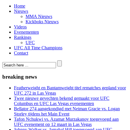
Home
Nieuws
MMA Nieuws
Kickboks Nieuws
Videos
Evenementen
Rankings
UFC
UFC All Time Champions
Contact
breaking news
Featherweight en Bantamweight titel rematches gepland voor
UFC 272 in Las Vegas
Twee nieuwe gevechten bekend gemaakt voor UFC
Columbus en UFC Las Vegas evenementen
Bellator 274 aangekondigd met Neiman Gracie vs. Logan
Storley tijdens het Main Event
Tafon Nchukwi vs. Azamat Murzakanov toegevoegd aan
UFC evenement op 12 maart in Las Vegas
Johnny Walker vs. Jamahal Hill toegevoegd aan UFC