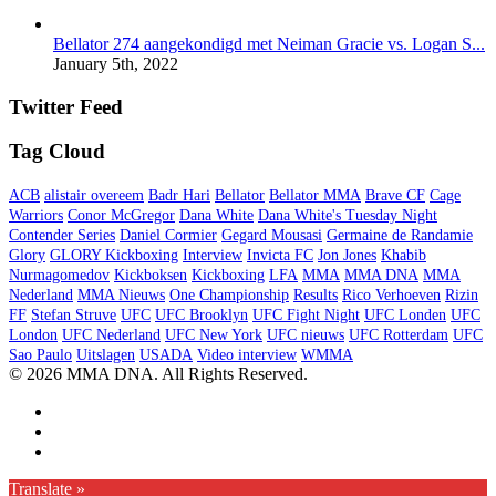
Bellator 274 aangekondigd met Neiman Gracie vs. Logan S...
January 5th, 2022
Twitter Feed
Tag Cloud
ACB
alistair overeem
Badr Hari
Bellator
Bellator MMA
Brave CF
Cage
Warriors
Conor McGregor
Dana White
Dana White's Tuesday Night
Contender Series
Daniel Cormier
Gegard Mousasi
Germaine de Randamie
Glory
GLORY Kickboxing
Interview
Invicta FC
Jon Jones
Khabib
Nurmagomedov
Kickboksen
Kickboxing
LFA
MMA
MMA DNA
MMA
Nederland
MMA Nieuws
One Championship
Results
Rico Verhoeven
Rizin
FF
Stefan Struve
UFC
UFC Brooklyn
UFC Fight Night
UFC Londen
UFC
London
UFC Nederland
UFC New York
UFC nieuws
UFC Rotterdam
UFC
Sao Paulo
Uitslagen
USADA
Video interview
WMMA
© 2026 MMA DNA. All Rights Reserved.
Translate »