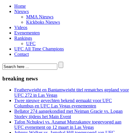
Home
Nieuws
MMA Nieuws
Kickboks Nieuws
Videos
Evenementen
Rankings
UFC
UFC All Time Champions
Contact
breaking news
Featherweight en Bantamweight titel rematches gepland voor
UFC 272 in Las Vegas
Twee nieuwe gevechten bekend gemaakt voor UFC
Columbus en UFC Las Vegas evenementen
Bellator 274 aangekondigd met Neiman Gracie vs. Logan
Storley tijdens het Main Event
Tafon Nchukwi vs. Azamat Murzakanov toegevoegd aan
UFC evenement op 12 maart in Las Vegas
Johnny Walker vs. Jamahal Hill toegevoegd aan UFC