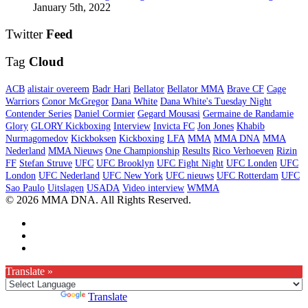
January 5th, 2022
Twitter
Feed
Tag
Cloud
ACB
alistair overeem
Badr Hari
Bellator
Bellator MMA
Brave CF
Cage
Warriors
Conor McGregor
Dana White
Dana White's Tuesday Night
Contender Series
Daniel Cormier
Gegard Mousasi
Germaine de Randamie
Glory
GLORY Kickboxing
Interview
Invicta FC
Jon Jones
Khabib
Nurmagomedov
Kickboksen
Kickboxing
LFA
MMA
MMA DNA
MMA
Nederland
MMA Nieuws
One Championship
Results
Rico Verhoeven
Rizin
FF
Stefan Struve
UFC
UFC Brooklyn
UFC Fight Night
UFC Londen
UFC
London
UFC Nederland
UFC New York
UFC nieuws
UFC Rotterdam
UFC
Sao Paulo
Uitslagen
USADA
Video interview
WMMA
© 2026 MMA DNA. All Rights Reserved.
Translate »
Powered by
Translate