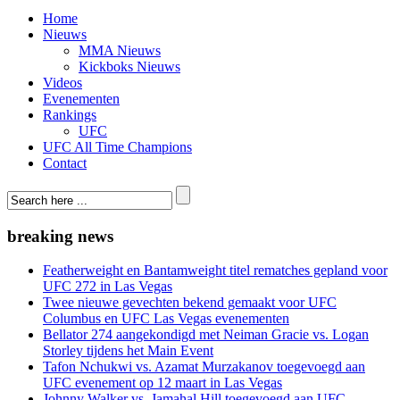
Home
Nieuws
MMA Nieuws
Kickboks Nieuws
Videos
Evenementen
Rankings
UFC
UFC All Time Champions
Contact
breaking news
Featherweight en Bantamweight titel rematches gepland voor
UFC 272 in Las Vegas
Twee nieuwe gevechten bekend gemaakt voor UFC
Columbus en UFC Las Vegas evenementen
Bellator 274 aangekondigd met Neiman Gracie vs. Logan
Storley tijdens het Main Event
Tafon Nchukwi vs. Azamat Murzakanov toegevoegd aan
UFC evenement op 12 maart in Las Vegas
Johnny Walker vs. Jamahal Hill toegevoegd aan UFC