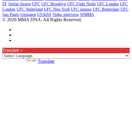
FF
Stefan Struve
UFC
UFC Brooklyn
UFC Fight Night
UFC Londen
UFC
London
UFC Nederland
UFC New York
UFC nieuws
UFC Rotterdam
UFC
Sao Paulo
Uitslagen
USADA
Video interview
WMMA
© 2026 MMA DNA. All Rights Reserved.
Translate »
Powered by
Translate