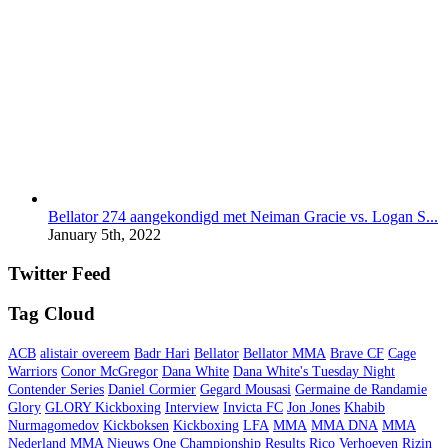
Bellator 274 aangekondigd met Neiman Gracie vs. Logan S...
January 5th, 2022
Twitter Feed
Tag Cloud
ACB
alistair overeem
Badr Hari
Bellator
Bellator MMA
Brave CF
Cage
Warriors
Conor McGregor
Dana White
Dana White's Tuesday Night
Contender Series
Daniel Cormier
Gegard Mousasi
Germaine de Randamie
Glory
GLORY Kickboxing
Interview
Invicta FC
Jon Jones
Khabib
Nurmagomedov
Kickboksen
Kickboxing
LFA
MMA
MMA DNA
MMA
Nederland
MMA Nieuws
One Championship
Results
Rico Verhoeven
Rizin