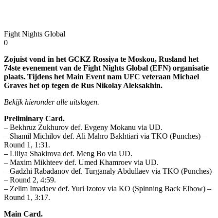
Fight Nights Global
0
Zojuist vond in het GCKZ Rossiya te Moskou, Rusland het
74ste evenement van de Fight Nights Global (EFN) organisatie
plaats. Tijdens het Main Event nam UFC veteraan Michael
Graves het op tegen de Rus Nikolay Aleksakhin.
Bekijk hieronder alle uitslagen.
Preliminary Card.
– Bekhruz Zukhurov def. Evgeny Mokanu via UD.
– Shamil Michilov def. Ali Mahro Bakhtiari via TKO (Punches) –
Round 1, 1:31.
– Liliya Shakirova def. Meng Bo via UD.
– Maxim Mikhteev def. Umed Khamroev via UD.
– Gadzhi Rabadanov def. Turganaly Abdullaev via TKO (Punches)
– Round 2, 4:59.
– Zelim Imadaev def. Yuri Izotov via KO (Spinning Back Elbow) –
Round 1, 3:17.
Main Card.