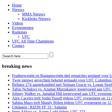
Home
Nieuws
MMA Nieuws
Kickboks Nieuws
Videos
Evenementen
Rankings
UFC
UFC All Time Champions
Contact
breaking news
Featherweight en Bantamweight titel rematches gepland voor 
Twee nieuwe gevechten bekend gemaakt voor UFC Columbus
Bellator 274 aangekondigd met Neiman Gracie vs. Logan Storle
Tafon Nchukwi vs. Azamat Murzakanov toegevoegd aan UFC e
Johnny Walker vs. Jamahal Hill toegevoegd aan UFC evenement
Alex Caceres treft Sodiq Yusuff tijdens UFC evenement op 12 
Sabina Mazo treft Mandy Böhm tijdens UFC evenement op 12 
Uitslagen : RIZIN FF 33 : Saitama
Irene Aldana vs. Aspen Ladd tijdens UFC 273