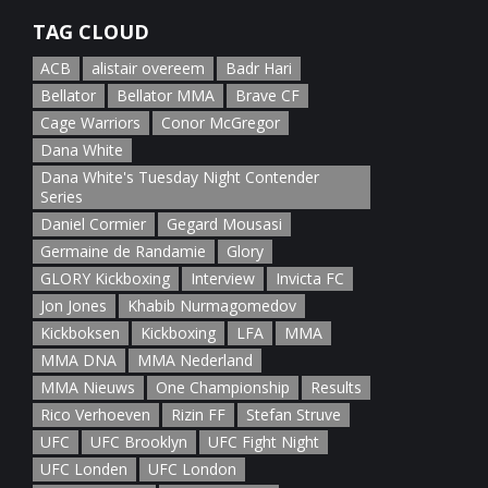
TAG CLOUD
ACB
alistair overeem
Badr Hari
Bellator
Bellator MMA
Brave CF
Cage Warriors
Conor McGregor
Dana White
Dana White's Tuesday Night Contender
Series
Daniel Cormier
Gegard Mousasi
Germaine de Randamie
Glory
GLORY Kickboxing
Interview
Invicta FC
Jon Jones
Khabib Nurmagomedov
Kickboksen
Kickboxing
LFA
MMA
MMA DNA
MMA Nederland
MMA Nieuws
One Championship
Results
Rico Verhoeven
Rizin FF
Stefan Struve
UFC
UFC Brooklyn
UFC Fight Night
UFC Londen
UFC London