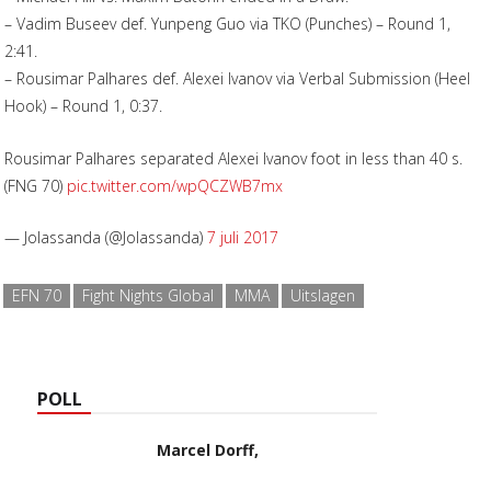
– Vadim Buseev def. Yunpeng Guo via TKO (Punches) – Round 1,
2:41.
– Rousimar Palhares def. Alexei Ivanov via Verbal Submission (Heel
Hook) – Round 1, 0:37.
Rousimar Palhares separated Alexei Ivanov foot in less than 40 s.
(FNG 70)
pic.twitter.com/wpQCZWB7mx
— Jolassanda (@Jolassanda)
7 juli 2017
EFN 70
Fight Nights Global
MMA
Uitslagen
POLL
Marcel Dorff,