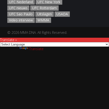
UFC Nederland
UFC New York
UFC nieuws
UFC Rotterdam
UFC Sao Paulo
Uitslagen
USADA
Video interview
WMMA
© 2026 MMA DNA. All Rights Reserved.
Translate »
Powered by
Translate