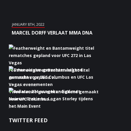
JANUARY 8TH, 2022
MARCEL DORFF VERLAAT MMA DNA
Featherweight en Bantamweight titel
rematches gepland v...
January 6th, 2022
Twee nieuwe gevechten bekend gemaakt
voor UFC Columbus ...
January 5th, 2022
Bellator 274 aangekondigd met Neiman
TWITTER FEED
Gracie vs. Logan S...
January 5th, 2022