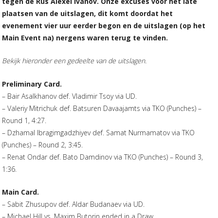
tegen de Rus Alexei Ivanov. Onze excuses voor het late
plaatsen van de uitslagen, dit komt doordat het
evenement vier uur eerder begon en de uitslagen (op het
Main Event na) nergens waren terug te vinden.
Bekijk hieronder een gedeelte van de uitslagen.
Preliminary Card.
– Bair Asalkhanov def. Vladimir Tsoy via UD.
– Valeriy Mitrichuk def. Batsuren Davaajamts via TKO (Punches) –
Round 1, 4:27.
– Dzhamal Ibragimgadzhiyev def. Samat Nurmamatov via TKO
(Punches) – Round 2, 3:45.
– Renat Ondar def. Bato Damdinov via TKO (Punches) – Round 3,
1:36.
Main Card.
– Sabit Zhusupov def. Aldar Budanaev via UD.
– Michael Hill vs. Maxim Butorin ended in a Draw.