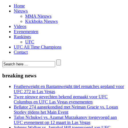
Home
Nieuws
MMA Nieuws
Kickboks Nieuws
Videos
Evenementen
Rankings
UFC
UFC All Time Champions
Contact
breaking news
Featherweight en Bantamweight titel rematches gepland voor
UFC 272 in Las Vegas
Twee nieuwe gevechten bekend gemaakt voor UFC
Columbus en UFC Las Vegas evenementen
Bellator 274 aangekondigd met Neiman Gracie vs. Logan
Storley tijdens het Main Event
Tafon Nchukwi vs. Azamat Murzakanov toegevoegd aan
UFC evenement op 12 maart in Las Vegas
Johnny Walker vs. Jamahal Hill toegevoegd aan UFC