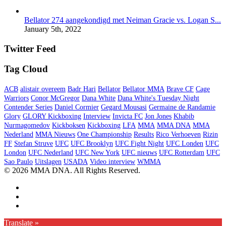
Bellator 274 aangekondigd met Neiman Gracie vs. Logan S...
January 5th, 2022
Twitter Feed
Tag Cloud
ACB
alistair overeem
Badr Hari
Bellator
Bellator MMA
Brave CF
Cage
Warriors
Conor McGregor
Dana White
Dana White's Tuesday Night
Contender Series
Daniel Cormier
Gegard Mousasi
Germaine de Randamie
Glory
GLORY Kickboxing
Interview
Invicta FC
Jon Jones
Khabib
Nurmagomedov
Kickboksen
Kickboxing
LFA
MMA
MMA DNA
MMA
Nederland
MMA Nieuws
One Championship
Results
Rico Verhoeven
Rizin
FF
Stefan Struve
UFC
UFC Brooklyn
UFC Fight Night
UFC Londen
UFC
London
UFC Nederland
UFC New York
UFC nieuws
UFC Rotterdam
UFC
Sao Paulo
Uitslagen
USADA
Video interview
WMMA
© 2026 MMA DNA. All Rights Reserved.
Translate »