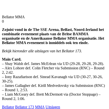
Bellator MMA
0
Zojuist vond in de The SSE Arena, Belfast, Noord-Ierland het
combinatie evenement plaats van de Britse BAMMA
organisatie en de Amerikaanse Bellator MMA organisatie. Het
Bellator MMA evenement is inmiddels ook ten einde.
Bekijk hieronder alle uitslagen van het Bellator 173.
Main Card.
– Shay Walsh def. James McErlean via UD (29-28, 29-28, 29-28).
– Alex Lohore def. Colin Fletcher via Submission (RNC) – Round
2, 2:42.
– Iony Razafiarison def. Sinead Kavanagh via UD (30-27, 30-26,
30-25).
– James Gallagher def. Kirill Medvedovsky via Submission (RNC)
– Round 1, 2:53.
– Liam McGeary def. Brett McDermott via (Doctor Stoppage) –
Round 2, 1:06.
Bellator
Bellator 173
MMA
Uitslagen