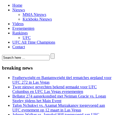
Home
Nieuws
MMA Nieuws
Kickboks Nieuws
Videos
Evenementen
Rankings
UFC
UFC All Time Champions
Contact
breaking news
Featherweight en Bantamweight titel rematches gepland voor
UFC 272 in Las Vegas
Twee nieuwe gevechten bekend gemaakt voor UFC
Columbus en UFC Las Vegas evenementen
Bellator 274 aangekondigd met Neiman Gracie vs. Logan
Storley tijdens het Main Event
Tafon Nchukwi vs. Azamat Murzakanov toegevoegd aan
UFC evenement op 12 maart in Las Vegas
Johnny Walker vs. Jamahal Hill toegevoegd aan UFC