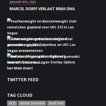
JANUARY 8TH, 2022
MARCEL DORFF VERLAAT MMA DNA
Featherweight en Bantamweight titel
rematches gepland v...
January 6th, 2022
Twee nieuwe gevechten bekend gemaakt
voor UFC Columbus ...
January 5th, 2022
Bellator 274 aangekondigd met Neiman
TWITTER FEED
Gracie vs. Logan S...
January 5th, 2022
TAG CLOUD
ACB
alistair overeem
Badr Hari