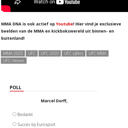
MMA DNA is ook actief op
Youtube
! Hier vind je exclusieve
beelden van de MMA en kickbokswereld uit binnen- en
buitenland!
MMA 2020
UFC
UFC 2020
UFC cijfers
UFC MMA
UFC nieuws
POLL
Marcel Dorff,
Bedankt
Succes bij Eurosport