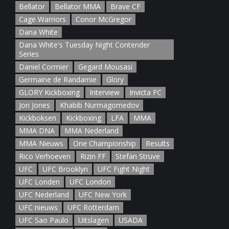
Bellator
Bellator MMA
Brave CF
Cage Warriors
Conor McGregor
Dana White
Dana White's Tuesday Night Contender
Series
Daniel Cormier
Gegard Mousasi
Germaine de Randamie
Glory
GLORY Kickboxing
Interview
Invicta FC
Jon Jones
Khabib Nurmagomedov
Kickboksen
Kickboxing
LFA
MMA
MMA DNA
MMA Nederland
MMA Nieuws
One Championship
Results
Rico Verhoeven
Rizin FF
Stefan Struve
UFC
UFC Brooklyn
UFC Fight Night
UFC Londen
UFC London
UFC Nederland
UFC New York
UFC nieuws
UFC Rotterdam
UFC Sao Paulo
Uitslagen
USADA