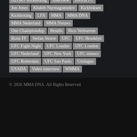
GLORY Kickboxing
Interview
Invicta FC
Jon Jones
Khabib Nurmagomedov
Kickboksen
Kickboxing
LFA
MMA
MMA DNA
MMA Nederland
MMA Nieuws
One Championship
Results
Rico Verhoeven
Rizin FF
Stefan Struve
UFC
UFC Brooklyn
UFC Fight Night
UFC Londen
UFC London
UFC Nederland
UFC New York
UFC nieuws
UFC Rotterdam
UFC Sao Paulo
Uitslagen
USADA
Video interview
WMMA
© 2026 MMA DNA. All Rights Reserved.