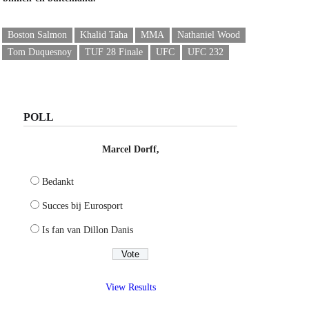
Boston Salmon
Khalid Taha
MMA
Nathaniel Wood
Tom Duquesnoy
TUF 28 Finale
UFC
UFC 232
POLL
Marcel Dorff,
Bedankt
Succes bij Eurosport
Is fan van Dillon Danis
View Results