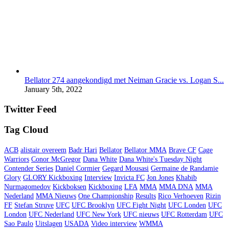
Bellator 274 aangekondigd met Neiman Gracie vs. Logan S...
January 5th, 2022
Twitter Feed
Tag Cloud
ACB
alistair overeem
Badr Hari
Bellator
Bellator MMA
Brave CF
Cage
Warriors
Conor McGregor
Dana White
Dana White's Tuesday Night
Contender Series
Daniel Cormier
Gegard Mousasi
Germaine de Randamie
Glory
GLORY Kickboxing
Interview
Invicta FC
Jon Jones
Khabib
Nurmagomedov
Kickboksen
Kickboxing
LFA
MMA
MMA DNA
MMA
Nederland
MMA Nieuws
One Championship
Results
Rico Verhoeven
Rizin
FF
Stefan Struve
UFC
UFC Brooklyn
UFC Fight Night
UFC Londen
UFC
London
UFC Nederland
UFC New York
UFC nieuws
UFC Rotterdam
UFC
Sao Paulo
Uitslagen
USADA
Video interview
WMMA