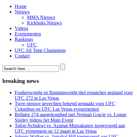
Home
Nieuws
MMA Nieuws
Kickboks Nieuws
Videos
Evenementen
Rankings
UFC
UFC All Time Champions
Contact
breaking news
Featherweight en Bantamweight titel rematches gepland voor
UFC 272 in Las Vegas
Twee nieuwe gevechten bekend gemaakt voor UFC
Columbus en UFC Las Vegas evenementen
Bellator 274 aangekondigd met Neiman Gracie vs. Logan
Storley tijdens het Main Event
Tafon Nchukwi vs. Azamat Murzakanov toegevoegd aan
UFC evenement op 12 maart in Las Vegas
Johnny Walker vs. Jamahal Hill toegevoegd aan UFC