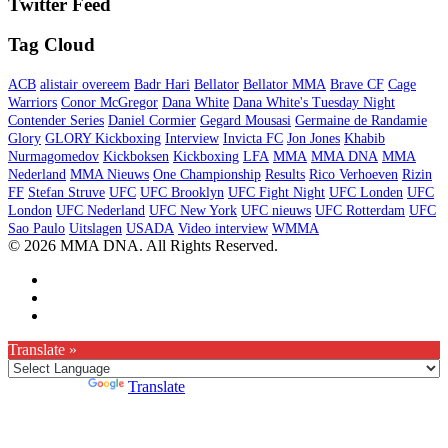
Twitter Feed
Tag Cloud
ACB
alistair overeem
Badr Hari
Bellator
Bellator MMA
Brave CF
Cage
Warriors
Conor McGregor
Dana White
Dana White's Tuesday Night
Contender Series
Daniel Cormier
Gegard Mousasi
Germaine de Randamie
Glory
GLORY Kickboxing
Interview
Invicta FC
Jon Jones
Khabib
Nurmagomedov
Kickboksen
Kickboxing
LFA
MMA
MMA DNA
MMA
Nederland
MMA Nieuws
One Championship
Results
Rico Verhoeven
Rizin
FF
Stefan Struve
UFC
UFC Brooklyn
UFC Fight Night
UFC Londen
UFC
London
UFC Nederland
UFC New York
UFC nieuws
UFC Rotterdam
UFC
Sao Paulo
Uitslagen
USADA
Video interview
WMMA
© 2026 MMA DNA. All Rights Reserved.
Translate »
Powered by
Translate