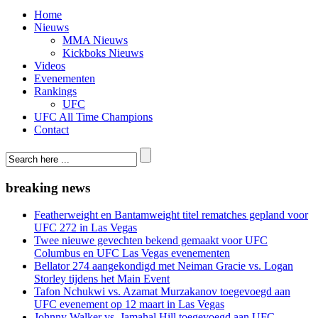
Home
Nieuws
MMA Nieuws
Kickboks Nieuws
Videos
Evenementen
Rankings
UFC
UFC All Time Champions
Contact
breaking news
Featherweight en Bantamweight titel rematches gepland voor
UFC 272 in Las Vegas
Twee nieuwe gevechten bekend gemaakt voor UFC
Columbus en UFC Las Vegas evenementen
Bellator 274 aangekondigd met Neiman Gracie vs. Logan
Storley tijdens het Main Event
Tafon Nchukwi vs. Azamat Murzakanov toegevoegd aan
UFC evenement op 12 maart in Las Vegas
Johnny Walker vs. Jamahal Hill toegevoegd aan UFC