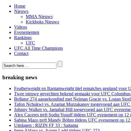
Home
Nieuws
MMA Nieuws
Kickboks Nieuws
Videos
Evenementen
Rankings
UFC
UFC All Time Champions
Contact
breaking news
Featherweight en Bantamweight titel rematches gepland voor 
Twee nieuwe gevechten bekend gemaakt voor UFC Columbus
Bellator 274 aangekondigd met Neiman Gracie vs. Logan Storle
Tafon Nchukwi vs. Azamat Murzakanov toegevoegd aan UFC e
Johnny Walker vs. Jamahal Hill toegevoegd aan UFC evenement
Alex Caceres treft Sodiq Yusuff tijdens UFC evenement op 12 
Sabina Mazo treft Mandy Böhm tijdens UFC evenement op 12 
Uitslagen : RIZIN FF 33 : Saitama
Irene Aldana vs. Aspen Ladd tijdens UFC 273