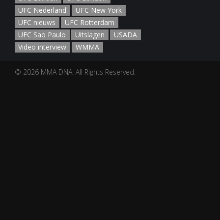
UFC Nederland
UFC New York
UFC nieuws
UFC Rotterdam
UFC Sao Paulo
Uitslagen
USADA
Video interview
WMMA
© 2026 MMA DNA. All Rights Reserved.