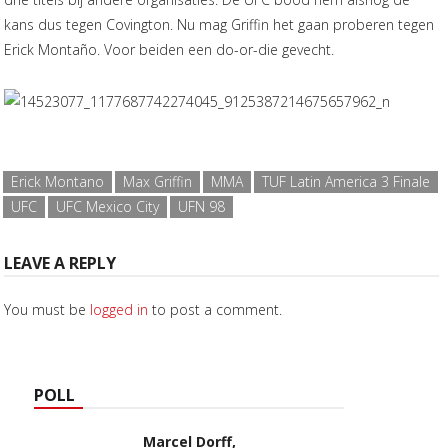
kans dus tegen Covington. Nu mag Griffin het gaan proberen tegen
Erick Montaño. Voor beiden een do-or-die gevecht.
Erick Montano
Max Griffin
MMA
TUF Latin America 3 Finale
UFC
UFC Mexico City
UFN 98
LEAVE A REPLY
You must be
logged in
to post a comment.
POLL
Marcel Dorff,