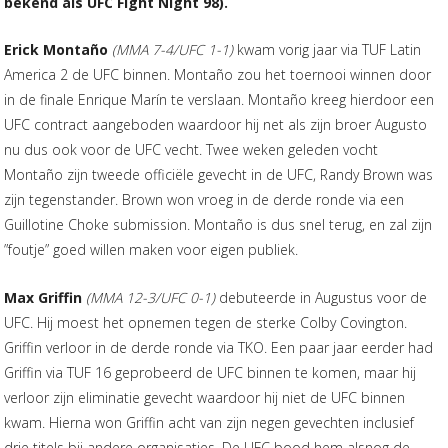
bekend als UFC Fight Night 98).
Erick Montaño
(MMA 7-4/UFC 1-1)
kwam vorig jaar via TUF Latin
America 2 de UFC binnen. Montaño zou het toernooi winnen door
in de finale Enrique Marín te verslaan. Montaño kreeg hierdoor een
UFC contract aangeboden waardoor hij net als zijn broer Augusto
nu dus ook voor de UFC vecht. Twee weken geleden vocht
Montaño zijn tweede officiële gevecht in de UFC, Randy Brown was
zijn tegenstander. Brown won vroeg in de derde ronde via een
Guillotine Choke submission. Montaño is dus snel terug, en zal zijn
”foutje” goed willen maken voor eigen publiek.
Max Griffin
(MMA 12-3/UFC 0-1)
debuteerde in Augustus voor de
UFC. Hij moest het opnemen tegen de sterke Colby Covington.
Griffin verloor in de derde ronde via TKO. Een paar jaar eerder had
Griffin via TUF 16 geprobeerd de UFC binnen te komen, maar hij
verloor zijn eliminatie gevecht waardoor hij niet de UFC binnen
kwam. Hierna won Griffin acht van zijn negen gevechten inclusief
drie titels bij andere organisaties. De UFC bood hem alsnog de