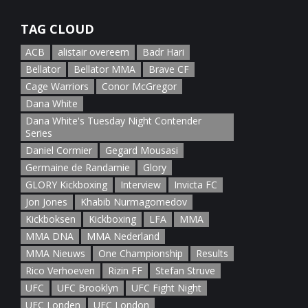
January 5th, 2022
TAG CLOUD
ACB
alistair overeem
Badr Hari
Bellator
Bellator MMA
Brave CF
Cage Warriors
Conor McGregor
Dana White
Dana White's Tuesday Night Contender
Series
Daniel Cormier
Gegard Mousasi
Germaine de Randamie
Glory
GLORY Kickboxing
Interview
Invicta FC
Jon Jones
Khabib Nurmagomedov
Kickboksen
Kickboxing
LFA
MMA
MMA DNA
MMA Nederland
MMA Nieuws
One Championship
Results
Rico Verhoeven
Rizin FF
Stefan Struve
UFC
UFC Brooklyn
UFC Fight Night
UFC Londen
UFC London