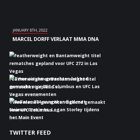
JANUARY 8TH, 2022
MARCEL DORFF VERLAAT MMA DNA
Featherweight en Bantamweight titel
rematches gepland v...
January 6th, 2022
Twee nieuwe gevechten bekend gemaakt
voor UFC Columbus ...
January 5th, 2022
Bellator 274 aangekondigd met Neiman
TWITTER FEED
Gracie vs. Logan S...