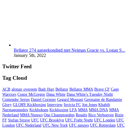
Bellator 274 aangekondigd met Neiman Gracie vs. Logan S...
January 5th, 2022
Twitter Feed
Tag Cloud
ACB
alistair overeem
Badr Hari
Bellator
Bellator MMA
Brave CF
Cage
Warriors
Conor McGregor
Dana White
Dana White's Tuesday Night
Contender Series
Daniel Cormier
Gegard Mousasi
Germaine de Randamie
Glory
GLORY Kickboxing
Interview
Invicta FC
Jon Jones
Khabib
Nurmagomedov
Kickboksen
Kickboxing
LFA
MMA
MMA DNA
MMA
Nederland
MMA Nieuws
One Championship
Results
Rico Verhoeven
Rizin
FF
Stefan Struve
UFC
UFC Brooklyn
UFC Fight Night
UFC Londen
UFC
London
UFC Nederland
UFC New York
UFC nieuws
UFC Rotterdam
UFC