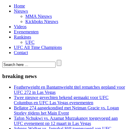
Home
Nieuws
MMA Nieuws
Kickboks Nieuws
Videos
Evenementen
Rankings
UFC
UFC All Time Champions
Contact
breaking news
Featherweight en Bantamweight titel rematches gepland voor
UFC 272 in Las Vegas
Twee nieuwe gevechten bekend gemaakt voor UFC
Columbus en UFC Las Vegas evenementen
Bellator 274 aangekondigd met Neiman Gracie vs. Logan
Storley tijdens het Main Event
Tafon Nchukwi vs. Azamat Murzakanov toegevoegd aan
UFC evenement op 12 maart in Las Vegas
Johnny Walker vs. Jamahal Hill toegevoegd aan UFC