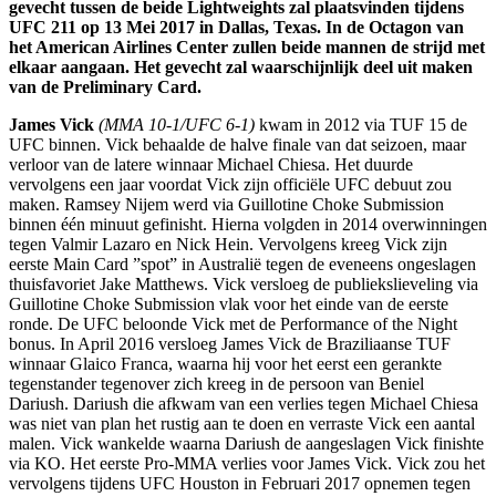
gevecht tussen de beide Lightweights zal plaatsvinden tijdens
UFC 211 op 13 Mei 2017 in Dallas, Texas. In de Octagon van
het American Airlines Center zullen beide mannen de strijd met
elkaar aangaan. Het gevecht zal waarschijnlijk deel uit maken
van de Preliminary Card.
James Vick
(MMA 10-1/UFC 6-1)
kwam in 2012 via TUF 15 de
UFC binnen. Vick behaalde de halve finale van dat seizoen, maar
verloor van de latere winnaar Michael Chiesa. Het duurde
vervolgens een jaar voordat Vick zijn officiële UFC debuut zou
maken. Ramsey Nijem werd via Guillotine Choke Submission
binnen één minuut gefinisht. Hierna volgden in 2014 overwinningen
tegen Valmir Lazaro en Nick Hein. Vervolgens kreeg Vick zijn
eerste Main Card ”spot” in Australië tegen de eveneens ongeslagen
thuisfavoriet Jake Matthews. Vick versloeg de publiekslieveling via
Guillotine Choke Submission vlak voor het einde van de eerste
ronde. De UFC beloonde Vick met de Performance of the Night
bonus. In April 2016 versloeg James Vick de Braziliaanse TUF
winnaar Glaico Franca, waarna hij voor het eerst een gerankte
tegenstander tegenover zich kreeg in de persoon van Beniel
Dariush. Dariush die afkwam van een verlies tegen Michael Chiesa
was niet van plan het rustig aan te doen en verraste Vick een aantal
malen. Vick wankelde waarna Dariush de aangeslagen Vick finishte
via KO. Het eerste Pro-MMA verlies voor James Vick. Vick zou het
vervolgens tijdens UFC Houston in Februari 2017 opnemen tegen