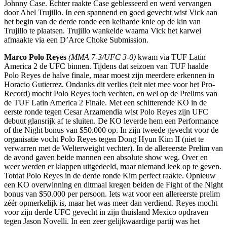
Johnny Case. Echter raakte Case geblesseerd en werd vervangen
door Abel Trujillo. In een spannend en goed gevecht wist Vick aan
het begin van de derde ronde een keiharde knie op de kin van
Trujillo te plaatsen. Trujillo wankelde waarna Vick het karwei
afmaakte via een D’Arce Choke Submission.
Marco Polo Reyes
(MMA 7-3/UFC 3-0)
kwam via TUF Latin
America 2 de UFC binnen. Tijdens dat seizoen van TUF haalde
Polo Reyes de halve finale, maar moest zijn meerdere erkennen in
Horacio Gutierrez. Ondanks dit verlies (telt niet mee voor het Pro-
Record) mocht Polo Reyes toch vechten, en wel op de Prelims van
de TUF Latin America 2 Finale. Met een schitterende KO in de
eerste ronde tegen Cesar Arzamendia wist Polo Reyes zijn UFC
debuut glansrijk af te sluiten. De KO leverde hem een Performance
of the Night bonus van $50.000 op. In zijn tweede gevecht voor de
organisatie vocht Polo Reyes tegen Dong Hyun Kim II (niet te
verwarren met de Welterweight vechter). In de allereerste Prelim van
de avond gaven beide mannen een absolute show weg. Over en
weer werden er klappen uitgedeeld, maar niemand leek op te geven.
Totdat Polo Reyes in de derde ronde Kim perfect raakte. Opnieuw
een KO overwinning en ditmaal kregen beiden de Fight of the Night
bonus van $50.000 per persoon. Iets wat voor een allereerste prelim
zéér opmerkelijk is, maar het was meer dan verdiend. Reyes mocht
voor zijn derde UFC gevecht in zijn thuisland Mexico opdraven
tegen Jason Novelli. In een zeer gelijkwaardige partij was het