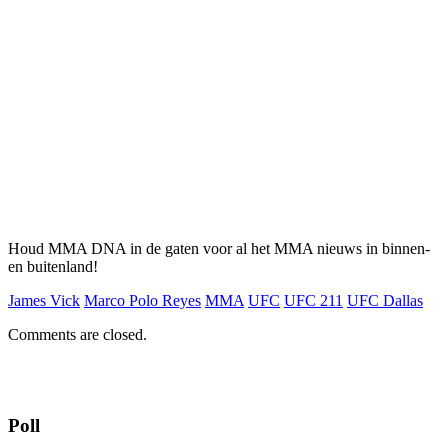
Houd MMA DNA in de gaten voor al het MMA nieuws in binnen-
en buitenland!
James Vick
Marco Polo Reyes
MMA
UFC
UFC 211
UFC Dallas
Comments are closed.
Poll