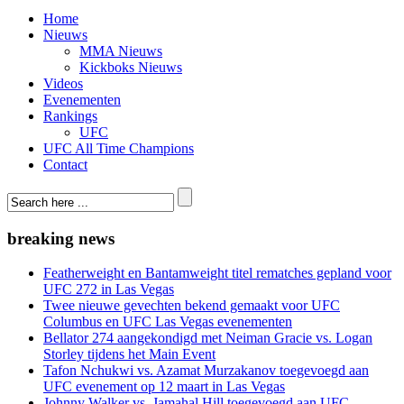
Home
Nieuws
MMA Nieuws
Kickboks Nieuws
Videos
Evenementen
Rankings
UFC
UFC All Time Champions
Contact
breaking news
Featherweight en Bantamweight titel rematches gepland voor
UFC 272 in Las Vegas
Twee nieuwe gevechten bekend gemaakt voor UFC
Columbus en UFC Las Vegas evenementen
Bellator 274 aangekondigd met Neiman Gracie vs. Logan
Storley tijdens het Main Event
Tafon Nchukwi vs. Azamat Murzakanov toegevoegd aan
UFC evenement op 12 maart in Las Vegas
Johnny Walker vs. Jamahal Hill toegevoegd aan UFC