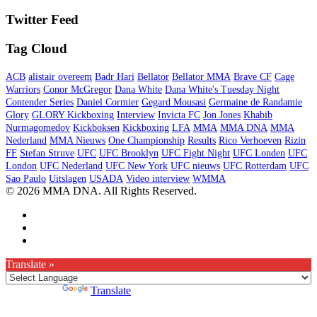
Twitter Feed
Tag Cloud
ACB
alistair overeem
Badr Hari
Bellator
Bellator MMA
Brave CF
Cage
Warriors
Conor McGregor
Dana White
Dana White's Tuesday Night
Contender Series
Daniel Cormier
Gegard Mousasi
Germaine de Randamie
Glory
GLORY Kickboxing
Interview
Invicta FC
Jon Jones
Khabib
Nurmagomedov
Kickboksen
Kickboxing
LFA
MMA
MMA DNA
MMA
Nederland
MMA Nieuws
One Championship
Results
Rico Verhoeven
Rizin
FF
Stefan Struve
UFC
UFC Brooklyn
UFC Fight Night
UFC Londen
UFC
London
UFC Nederland
UFC New York
UFC nieuws
UFC Rotterdam
UFC
Sao Paulo
Uitslagen
USADA
Video interview
WMMA
© 2026 MMA DNA. All Rights Reserved.
Translate »
Powered by
Translate